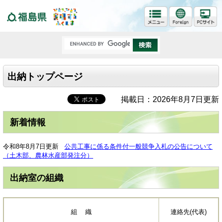
福島県
出納トップページ
掲載日：2026年8月7日更新
新着情報
令和8年8月7日更新
公共工事に係る条件付一般競争入札の公告について
（土木部、農林水産部発注分）​
出納室の組織
組 織
連絡先(代表)