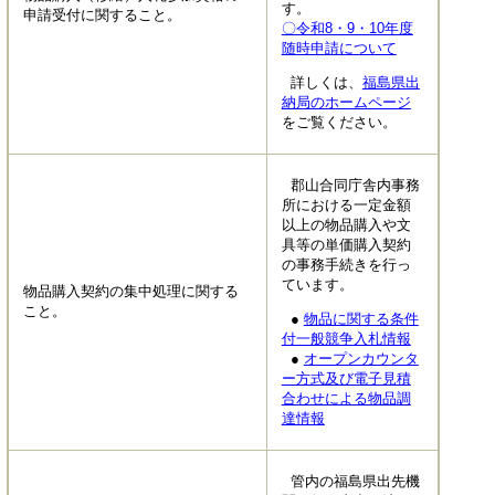
す。
申請受付に関すること。
〇令和8・9・10年度
随時申請について
詳しくは、
福島県出
納局のホームページ
をご覧ください。
郡山合同庁舎内事務
所における一定金額
以上の物品購入や文
具等の単価購入契約
の事務手続きを行っ
ています。
物品購入契約の集中処理に関する
こと。
●
物品に関する条件
付一般競争入札情報
●
オープンカウンタ
ー方式及び電子見積
合わせによる物品調
達情報
管内の福島県出先機