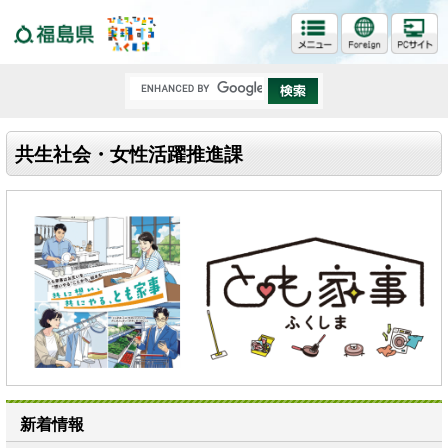
福島県
共生社会・女性活躍推進課
新着情報