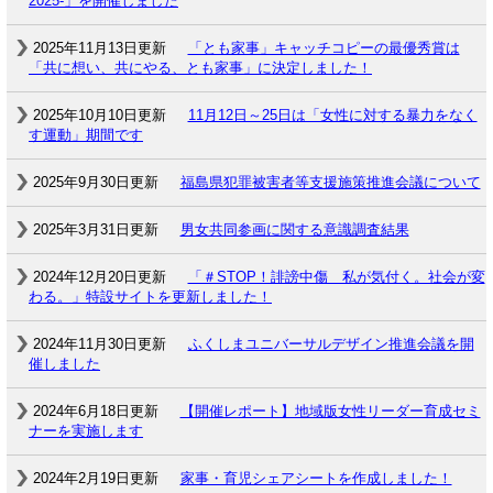
2025-」を開催しました
2025年11月13日更新
「とも家事」キャッチコピーの最優秀賞は
「共に想い、共にやる、とも家事」に決定しました！
2025年10月10日更新
11月12日～25日は「女性に対する暴力をなく
す運動」期間です
2025年9月30日更新
福島県犯罪被害者等支援施策推進会議について
2025年3月31日更新
男女共同参画に関する意識調査結果
2024年12月20日更新
「＃STOP！誹謗中傷 私が気付く。社会が変
わる。」特設サイトを更新しました！
2024年11月30日更新
ふくしまユニバーサルデザイン推進会議を開
催しました
2024年6月18日更新
【開催レポート】地域版女性リーダー育成セミ
ナーを実施します
2024年2月19日更新
家事・育児シェアシートを作成しました！