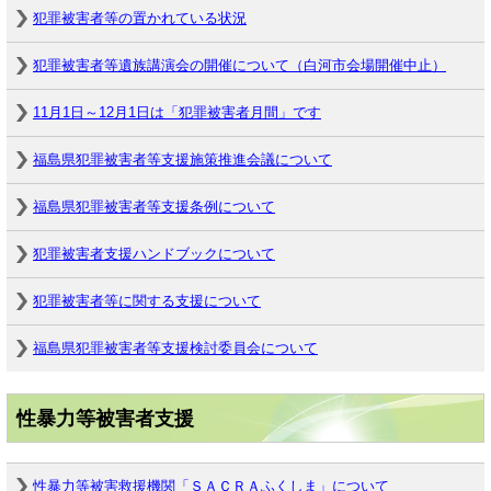
犯罪被害者等の置かれている状況
犯罪被害者等遺族講演会の開催について（白河市会場開催中止）
11月1日～12月1日は「犯罪被害者月間」です
福島県犯罪被害者等支援施策推進会議について
福島県犯罪被害者等支援条例について
犯罪被害者支援ハンドブックについて
犯罪被害者等に関する支援について
福島県犯罪被害者等支援検討委員会について
性暴力等被害者支援
性暴力等被害救援機関「ＳＡＣＲＡふくしま」について