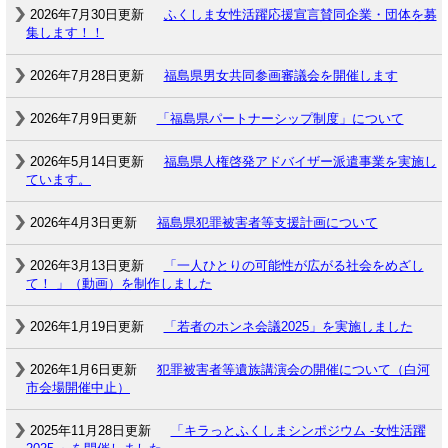
2026年7月30日更新
ふくしま女性活躍応援宣言賛同企業・団体を募
集します！！
2026年7月28日更新
福島県男女共同参画審議会を開催します
2026年7月9日更新
「福島県パートナーシップ制度」について
2026年5月14日更新
福島県人権啓発アドバイザー派遣事業を実施し
ています。
2026年4月3日更新
福島県犯罪被害者等支援計画について
2026年3月13日更新
「一人ひとりの可能性が広がる社会をめざし
て！ 」（動画）を制作しました
2026年1月19日更新
「若者のホンネ会議2025」を実施しました
2026年1月6日更新
犯罪被害者等遺族講演会の開催について（白河
市会場開催中止）
2025年11月28日更新
「キラっとふくしまシンポジウム -女性活躍