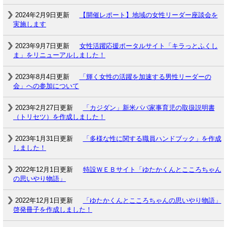
2024年2月9日更新
【開催レポート】地域の女性リーダー座談会を
実施します
2023年9月7日更新
女性活躍応援ポータルサイト「キラっとふくし
ま」をリニューアルしました！
2023年8月4日更新
「輝く女性の活躍を加速する男性リーダーの
会」への参加について
2023年2月27日更新
「カジダン」新米パパ家事育児の取扱説明書
（トリセツ）を作成しました！
2023年1月31日更新
「多様な性に関する職員ハンドブック」を作成
しました！
2022年12月1日更新
特設ＷＥＢサイト「ゆたかくんとこころちゃん
の思いやり物語」
2022年12月1日更新
「ゆたかくんとこころちゃんの思いやり物語」
啓発冊子を作成しました！