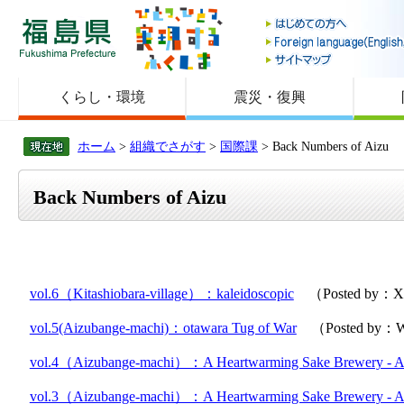
福島県
くらし・環境
震災・復興
ホーム
>
組織でさがす
>
国際課
> Back Numbers of Aizu
Back Numbers of Aizu
vol.6（Kitashiobara-village）：kaleidoscopic
（Posted by：
vol.5(Aizubange-machi)：otawara Tug of War
（Posted by：W
vol.4（Aizubange-machi）：A Heartwarming Sake Brewery - 
vol.3（Aizubange-machi）：A Heartwarming Sake Brewery - 