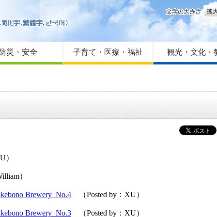
文字
はじめての方へ
Foreign language
サイトマップ
防災・安全
子育て・医療・福祉
観光・文化・
XU）
illiam）
Akebono Brewery No.4
（Posted by：XU）
Akebono Brewery No.3
（Posted by：XU）