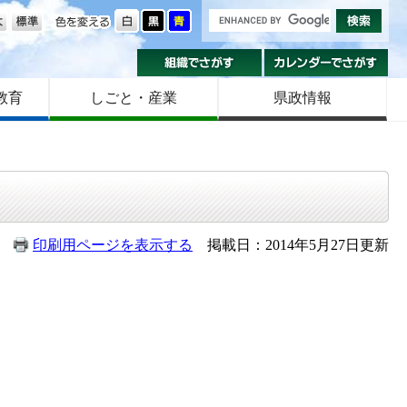
の大きさ
色を変える
組織でさがす
カ
教育
しごと・産業
県政情報
印刷用ページを表示する
掲載日：2014年5月27日更新