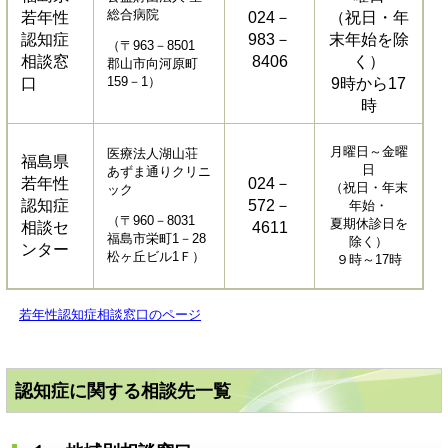
総合病院
若年性
024－
（祝日・年
認知症
983－
末年始を除
（〒963－8501
相談窓
8406
く）
郡山市向河原町
159－1）
口
9時から17
時
月曜日～金曜
医療法人湖山荘
福島県
日
あずま通りクリニ
若年性
024－
（祝日・年末
ック
認知症
572－
年始・
（〒960－8031
夏期休診日を
相談セ
4611
福島市栄町1－28
除く）
ンター
松ヶ丘ビル1Ｆ）
９時～17時
若年性認知症相談窓口のページ
認知症に関する相談先一覧