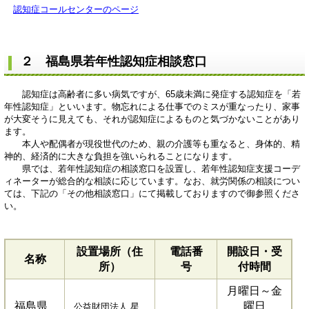
認知症コールセンターのページ
２ 福島県若年性認知症相談窓口
認知症は高齢者に多い病気ですが、65歳未満に発症する認知症を「若
年性認知症」といいます。物忘れによる仕事でのミスが重なったり、家事
が大変そうに見えても、それが認知症によるものと気づかないことがあり
ます。
本人や配偶者が現役世代のため、親の介護等も重なると、身体的、精
神的、経済的に大きな負担を強いられることになります。
県では、若年性認知症の相談窓口を設置し、若年性認知症支援コーデ
ィネーターが総合的な相談に応じています。なお、就労関係の相談につい
ては、下記の「その他相談窓口」にて掲載しておりますので御参照くださ
い。
設置場所（住
電話番
開設日・受
名称
所）
号
付時間
月曜日～金
福島県
曜日
公益財団法人 星