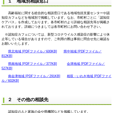
１ 地域別相談窓口
高齢福祉に関する総合的な相談窓口である地域包括支援センターや認
知症カフェなどを地域別で掲載しています。なお、市町村ごとに「認知症
ケアパス」を作成しております。各市町村のより詳細な相談先等が掲載さ
れております。詳細につきましては各市町村にお問い合わせ下さい。
※認知症カフェについては、新型コロナウイルス感染症の影響により休
止等している場合がありますので、ご利用の際は事前に問合せ先に確認を
お願いいたします。
県北地域 [PDFファイル／600KB]
県中地域 [PDFファイル／
812KB]
県南地域 [PDFファイル／377KB]
会津地域 [PDFファイル／
527KB]
南会津地域 [PDFファイル／291KB]
相双・いわき地域 [PDFファイ
ル／602KB]
２ その他の相談先
認知症の人と家族の会や県機関などを掲載しています。