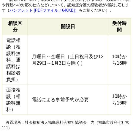
や行動への対応の仕方などについて、認知症介護の経験者が相談に応じま
す（
パンフレット [PDFファイル／646KB]
）
もご覧ください）。
相談区
受付時
開設日
分
間
電話相
談（相
談料無
月曜日～金曜日（土日祝日及び12
10時か
料、通
月29日～1月3日を除く）
ら16時
話料は
相談者
負担）
面接相
談（相
10時か
電話による事前予約が必要
談料無
ら16時
料）
設置場所：社会福祉法人福島県社会福祉協議会 内（福島市渡利七社宮
111）