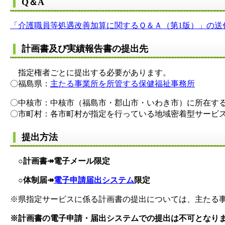
Q＆A
「介護職員等処遇改善加算に関するＱ＆Ａ（第1版）」の送付につ
計画書及び実績報告書の提出先
指定権者ごとに提出する必要があります。
〇福島県：
主たる事業所を所管する保健福祉事務所
〇中核市：中核市（福島市・郡山市・いわき市）に所在す
〇市町村：各市町村が指定を行っている地域密着型サービ
提出方法
○
計画書↠電子メール限定
○体制届↠
電子申請届出システム
限定
※県指定サービスに係る計画書の提出については、主たる
※計画書の電子申請・届出システムでの提出は不可となり