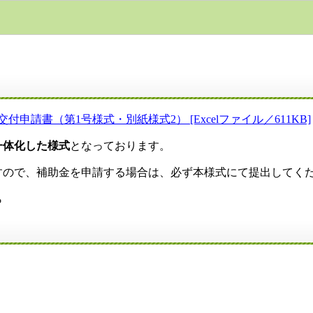
請書（第1号様式・別紙様式2） [Excelファイル／611KB]
一体化した様式
となっております。
すので、補助金を申請する場合は、必ず本様式にて提出してく
ら