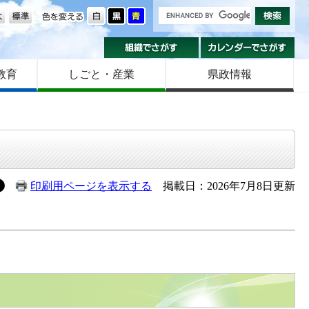
の大きさ
色を変える
組織でさがす
カ
教育
しごと・産業
県政情報
印刷用ページを表示する
掲載日：2026年7月8日更新