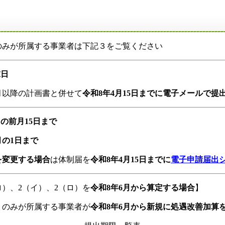
のみが所属する事業者は下記３をご覧ください
末日
月以降の計画書と併せて
令和8年4月15日までに電子メールで
の前月15日まで
1日まで
を変更する場合
は体制届を
令和8年4月15日までに
電子申請届出
ロ）、2（イ）、2（ロ）を
令和8年6月から算定する場合
】
のみが所属する事業者が
令和8年6月から新規に処遇改善加算