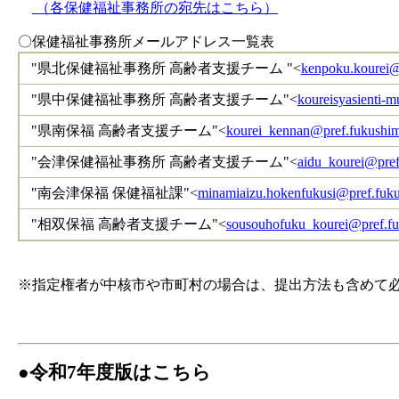
（各保健福祉事務所の宛先はこちら）
〇保健福祉事務所メールアドレス一覧表
"県北保健福祉事務所 高齢者支援チーム "<
kenpoku.kourei@p
"県中保健福祉事務所 高齢者支援チーム"<
koureisyasienti-m
"県南保福 高齢者支援チーム"<
kourei_kennan@pref.fukushim
"会津保健福祉事務所 高齢者支援チーム"<
aidu_kourei@pref
"南会津保福 保健福祉課"<
minamiaizu.hokenfukusi@pref.fuku
"相双保福 高齢者支援チーム"<
sousouhofuku_kourei@pref.fu
※指定権者が中核市や市町村の場合は、提出方法も含めて
●令和7年度版はこちら