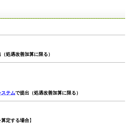
提出（処遇改善加算に限る）
システム
で提出（処遇改善加算に限る）
を算定する場合
】