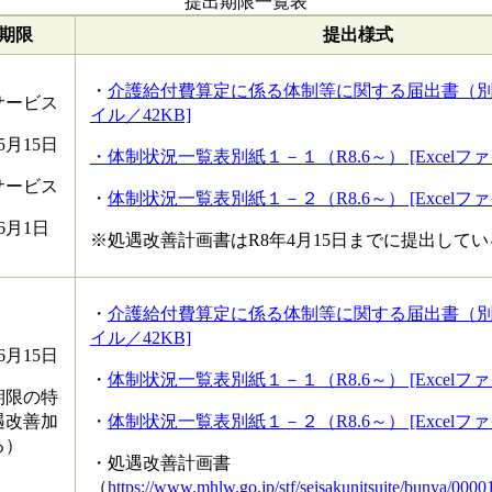
提出期限一覧表
期限
提出様式
・
介護給付費算定に係る体制等に関する届出書（別紙2）
サービス
イル／42KB]
5月15日
・体制状況一覧表別紙１－１（R8.6～） [Excelファ
サービス
・
体制状況一覧表別紙１－２（R8.6～） [Excelファ
6月1日
※処遇改善計画書はR8年4月15日までに提出して
・
介護給付費算定に係る体制等に関する届出書（別紙2）
イル／42KB]
6月15日
・
体制状況一覧表別紙１－１（R8.6～） [Excelファ
期限の特
遇改善加
・
体制状況一覧表別紙１－２（R8.6～） [Excelファ
る）
・処遇改善計画書
（
https://www.mhlw.go.jp/stf/seisakunitsuite/bunya/00