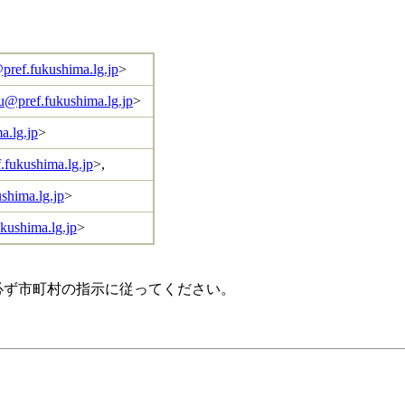
ref.fukushima.lg.jp
>
u@pref.fukushima.lg.jp
>
a.lg.jp
>
.fukushima.lg.jp
>,
shima.lg.jp
>
kushima.lg.jp
>
必ず市町村の指示に従ってください。