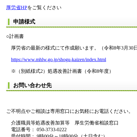
厚労省HP
をご覧ください
申請様式
○計画書
厚労省の最新の様式にて作成願います。（令和8年3月30
https://www.mhlw.go.jp/shogu-kaizen/index.html
※（別紙様式2）処遇改善計画書（令和8年度）
お問い合わせ先
ご不明点やご相談は専用窓口にお気軽にお電話ください。
介護職員等処遇改善加算等 厚生労働省相談窓口
電話番号： 050-3733-0222
受付時間： 9時00分～18時00分（土日含む）