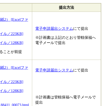
提出方法
 [Excelファ
電子申請届出システム
にて提出
イル／223KB]
※計画書は上記のとおり管轄保福へ
イル／128KB]
電子メールで提出
いることが前提
 [Excelファ
電子申請届出システム
にて提出
イル／223KB]
イル／128KB]
※計画書は管轄保福へ電子メールで
提出
00188411_00073.html