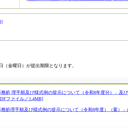
]
0日（金曜日）が提出期限となります。
務処 理手順及び様式例の提示について（令和8年度分）」及び
DFファイル／1.4MB]
処理手順及び様式例の提示について（令和8年度）（案）」の送付に