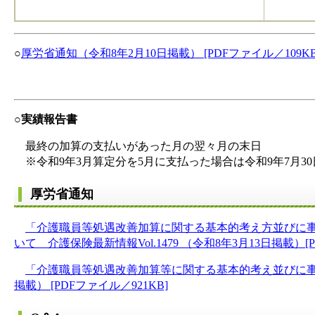
○
厚労省通知（令和8年2月10日掲載） [PDFファイル／109KB
○実績報告書
最終の加算の支払いがあった月の翌々月の末日
※令和9年3月算定分を5月に支払った場合は令和9年7月3
厚労省通知
「介護職員等処遇改善加算に関する基本的考え方並びに事
いて 介護保険最新情報Vol.1479 （令和8年3月13日掲載）[P
「介護職員等処遇改善加算等に関する基本的考え並びに事務
掲載） [PDFファイル／921KB]