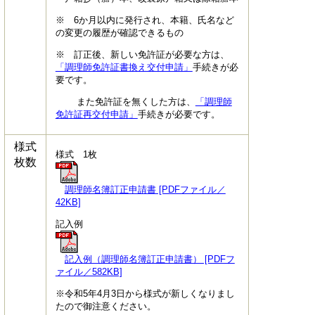
※ 6か月以内に発行され、本籍、氏名など
の変更の履歴が確認できるもの
※ 訂正後、新しい免許証が必要な方は、
「調理師免許証書換え交付申請」
手続きが必
要です。
また免許証を無くした方は、
「調理師
免許証再交付申請」
手続きが必要です。
様式
様式 1枚
枚数
調理師名簿訂正申請書 [PDFファイル／
42KB]
記入例
記入例（調理師名簿訂正申請書） [PDFフ
ァイル／582KB]
※令和5年4月3日から様式が新しくなりまし
たので御注意ください。