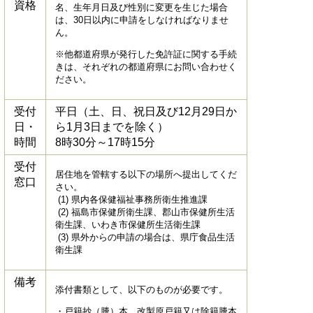
資格
名、生年月日及び性別に変更を生じた場合
は、30日以内に申請をしなければなりませ
ん。
※他都道府県が発行した免許証に関する手続
きは、それぞれの都道府県にお問い合わせく
ださい。
受付
平日（土、日、祝日及び12月29日か
日・
ら1月3日までを除く）
時間
8時30分～17時15分
受付
居住地を管轄する以下の場所へ提出してくだ
窓口
さい。
(1) 県内各保健福祉事務所衛生推進課
(2) 福島市保健所衛生課、郡山市保健所生活
衛生課、いわき市保健所生活衛生課
(3) 県外からの申請の場合は、県庁食品生活
衛生課
備考
添付書類として、以下のものが必要です。
・戸籍抄（謄）本、改製原戸籍又は除籍謄本