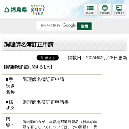
福島県
調理師名簿訂正申請
掲載日：2024年2月28日更新
【調理師免許証に関するもの】
■手
調理師名簿訂正申請
続き
名称
■様
調理師名簿訂正申請書
式名
内
調理師の方が、本籍地都道府県名（日本の国
容・
籍を有しない方については、その国籍）、氏