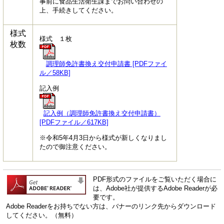
事前に食品生活衛生課までお問い合わせの
上、手続きしてください。
様式
様式 １枚
枚数
調理師免許書換え交付申請書 [PDFファイ
ル／58KB]
記入例
記入例（調理師免許書換え交付申請書）
[PDFファイル／617KB]
※令和5年4月3日から様式が新しくなりまし
たので御注意ください。
PDF形式のファイルをご覧いただく場合に
は、Adobe社が提供するAdobe Readerが必
要です。
Adobe Readerをお持ちでない方は、バナーのリンク先からダウンロード
してください。（無料）