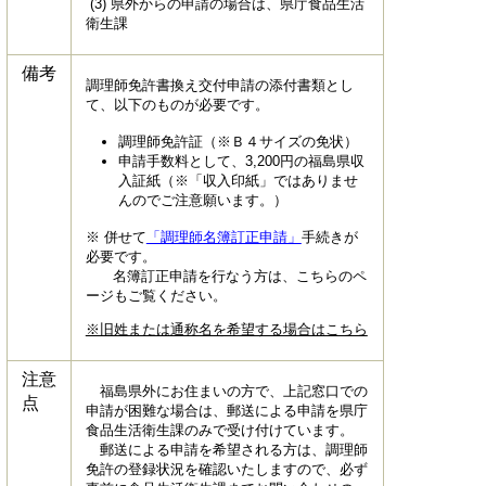
(3) 県外からの申請の場合は、県庁食品生活
衛生課
備考
調理師免許書換え交付申請の添付書類とし
て、以下のものが必要です。
調理師免許証（※Ｂ４サイズの免状）
申請手数料として、3,200円の福島県収
入証紙（※「収入印紙」ではありませ
んのでご注意願います。）
※ 併せて
「調理師名簿訂正申請」
手続きが
必要です。
名簿訂正申請を行なう方は、こちらのペ
ージもご覧ください。
※旧姓または通称名を希望する場合はこちら
注意
福島県外にお住まいの方で、上記窓口での
点
申請が困難な場合は、郵送による申請を県庁
食品生活衛生課のみで受け付けています。
郵送による申請を希望される方は、調理師
免許の登録状況を確認いたしますので、必ず