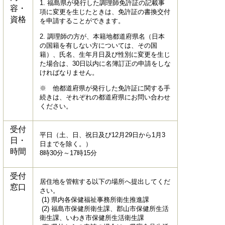
1. 福島県が発行した調理師免許証の記載事
容・
項に変更を生じたときは、免許証の書換交付
資格
を申請することができます。
2. 調理師の方が、本籍地都道府県名（日本
の国籍を有しない方については、その国
籍）、氏名、生年月日及び性別に変更を生じ
た場合は、30日以内に名簿訂正の申請をしな
ければなりません。
※ 他都道府県が発行した免許証に関する手
続きは、それぞれの都道府県にお問い合わせ
ください。
受付
平日（土、日、祝日及び12月29日から1月3
日・
日までを除く。）
時間
8時30分～17時15分
受付
居住地を管轄する以下の場所へ提出してくだ
窓口
さい。
(1) 県内各保健福祉事務所衛生推進課
(2) 福島市保健所衛生課、郡山市保健所生活
衛生課、いわき市保健所生活衛生課