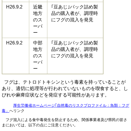
H26.9.2
近畿
｢豆あじ｣パック詰め製
地方
品の購入者が、調理時
のス
にフグの混入を発見
ーパ
ー
H26.9.2
中部
｢豆あじ｣パック詰め製
地方
品の購入者が、調理時
のス
にフグの混入を発見
ーパ
ー
フグは、テトロドトキシンという毒素を持っていることが
あり、適切に処理等が行われていないものを喫食すると、し
びれや麻痺症状などを発症する可能性があります。
厚生労働省ホームページ｢自然毒のリスクプロファイル：魚類：フグ
毒」
へリンク
フグ混入による食中毒発生を防止するため、関係事業者及び県民の皆さ
まにおいては、以下の点にご注意ください。