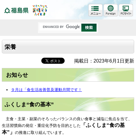
福島県
栄養
掲載日：2023年6月1日更新
お知らせ
９月は「食生活改善普及運動月間です！
ふくしま“食の基本”
主食・主菜・副菜のそろったバランスの良い食事と減塩に焦点を当て、
「ふくしま“食の基
生活習慣病の発症・重症化予防を目的とした
本”」
の推進に取り組んでいます。