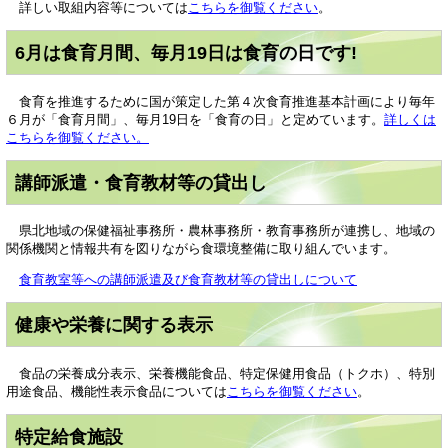
詳しい取組内容等については
こちらを御覧ください
。
6月は食育月間、毎月19日は食育の日です!
食育を推進するために国が策定した第４次食育推進基本計画により毎年
６月が「食育月間」、毎月19日を「食育の日」と定めています。
詳しくは
こちらを御覧ください。
講師派遣・食育教材等の貸出し
県北地域の保健福祉事務所・農林事務所・教育事務所が連携し、地域の
関係機関と情報共有を図りながら食環境整備に取り組んでいます。
食育教室等への講師派遣及び食育教材等の貸出しについて
健康や栄養に関する表示
食品の栄養成分表示、栄養機能食品、特定保健用食品（トクホ）、特別
用途食品、機能性表示食品については
こちらを御覧ください
。
特定給食施設