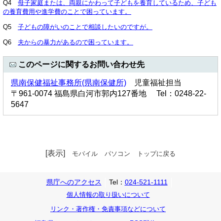
Q4
母子家庭または、両親にかわって子どもを養育しているため、子ども
の養育費用や進学費のことで困っています
。
Q5
子どもの障がいのことで相談したいのですが。
Q6
夫からの暴力があるので困っています
。
このページに関するお問い合わせ先
県南保健福祉事務所(県南保健所)
児童福祉担当
〒961-0074 福島県白河市郭内127番地 Tel：0248-22-
5647
[表示]
モバイル
パソコン
トップに戻る
県庁へのアクセス
Tel：
024-521-1111
個人情報の取り扱いについて
リンク・著作権・免責事項などについて