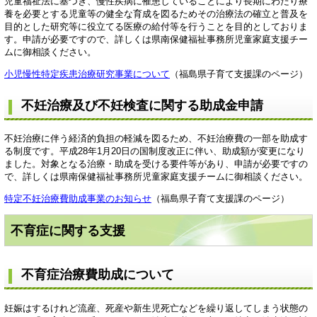
児童福祉法に基づき、慢性疾病に罹患していることにより長期にわたり療
養を必要とする児童等の健全な育成を図るためその治療法の確立と普及を
目的とした研究等に役立てる医療の給付等を行うことを目的としておりま
す。申請が必要ですので、詳しくは県南保健福祉事務所児童家庭支援チー
ムに御相談ください。
小児慢性特定疾患治療研究事業について
（福島県子育て支援課のページ）
不妊治療及び不妊検査に関する助成金申請
不妊治療に伴う経済的負担の軽減を図るため、不妊治療費の一部を助成す
る制度です。平成28年1月20日の国制度改正に伴い、助成額が変更になり
ました。対象となる治療・助成を受ける要件等があり、申請が必要ですの
で、詳しくは県南保健福祉事務所児童家庭支援チームに御相談ください。
特定不妊治療費助成事業のお知らせ
（福島県子育て支援課のページ）
不育症に関する支援
不育症治療費助成について
妊娠はするけれど流産、死産や新生児死亡などを繰り返してしまう状態の