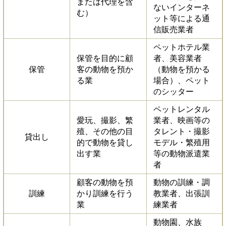
または代理を含
ないインターネ
む）
ット等による通
信販売業者
ペットホテル業
保管を目的に顧
者、美容業者
保管
客の動物を預か
（動物を預かる
る業
場合）、ペット
のシッター
ペットレンタル
愛玩、撮影、繁
業者、映画等の
殖、その他の目
タレント・撮影
貸出し
的で動物を貸し
モデル・繁殖用
出す業
等の動物派遣業
者
顧客の動物を預
動物の訓練・調
訓練
かり訓練を行う
教業者、出張訓
業
練業者
動物園、水族