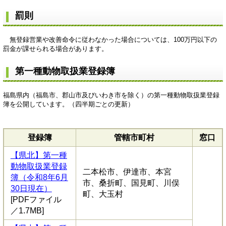
罰則
無登録営業や改善命令に従わなかった場合については、100万円以下の
罰金が課せられる場合があります。
第一種動物取扱業登録簿
福島県内（福島市、郡山市及びいわき市を除く）の第一種動物取扱業登録
簿を公開しています。（四半期ごとの更新）
登録簿
管轄市町村
窓口
【県北】第一種
動物取扱業登録
二本松市、伊達市、本宮
簿（令和8年6月
市、桑折町、国見町、川俣
30日現在）
町、大玉村
[PDFファイル
／1.7MB]