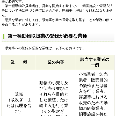
録が必要です。
第一種動物取扱業者は、営業を開始する時までに、飼養施設・管理方法
等について法に基づく基準に適合させ、県知事へ登録しなければなりませ
ん。
悪質な業者に対しては、県知事が業の登録を取り消すことや業務の停止
を命じることがあります。
第一種動物取扱業の登録が必要な業種
県知事への登録が必要な業種は、以下のとおりです。
該当する業者の
業 種
業の内容
一例
小売業者、卸売
業者、販売目的
動物の小売り及
の繁殖または輸
び卸売り並びに
入を行う業者、
販売
それらを目的と
露店等における
（取次ぎ、ま
した繁殖または
販売のための動
たは代理を含
輸出入を行う業
物の飼養業者、
む）
（その取次ぎ、
飼養施設を持た