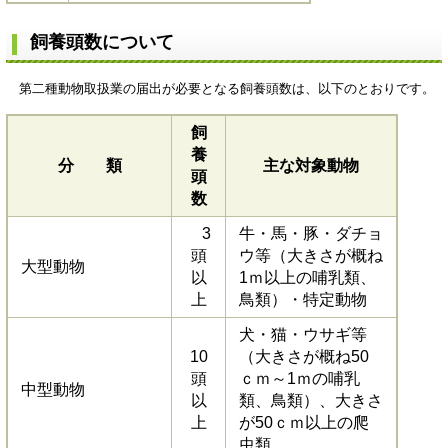
飼養頭数について
第二種動物取扱業の届出が必要となる飼養頭数は、以下のとおりです。
飼
養
分 類
主な対象動物
頭
数
3
牛・馬・豚・ダチョ
頭
ウ等（大きさが概ね
大型動物
以
1ｍ以上の哺乳類、
上
鳥類）・特定動物
犬・猫・ウサギ等
10
（大きさが概ね50
頭
ｃｍ～1ｍの哺乳
中型動物
以
類、鳥類）、大きさ
上
が50ｃｍ以上の爬
虫類