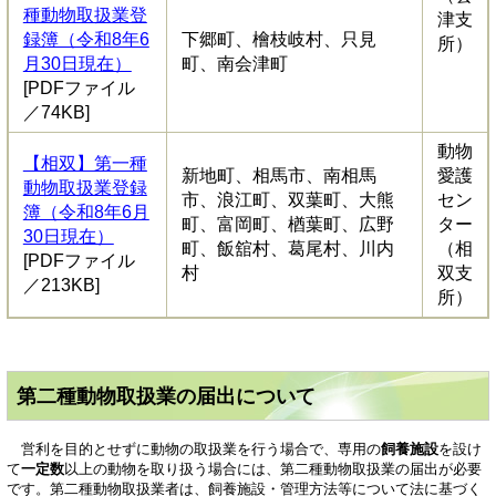
種動物取扱業登
津支
録簿（令和8年6
下郷町、檜枝岐村、只見
所）
月30日現在）
町、南会津町
[PDFファイル
／74KB]
動物
【相双】第一種
新地町、相馬市、南相馬
愛護
動物取扱業登録
市、浪江町、双葉町、大熊
セン
簿（令和8年6月
町、富岡町、楢葉町、広野
ター
30日現在）
町、飯舘村、葛尾村、川内
（相
[PDFファイル
村
双支
／213KB]
所）
第二種動物取扱業の届出について
営利を目的とせずに動物の取扱業を行う場合で、専用の
飼養施設
を設け
て
一定数
以上の動物を取り扱う場合には、第二種動物取扱業の届出が必要
です。第二種動物取扱業者は、飼養施設・管理方法等について法に基づく