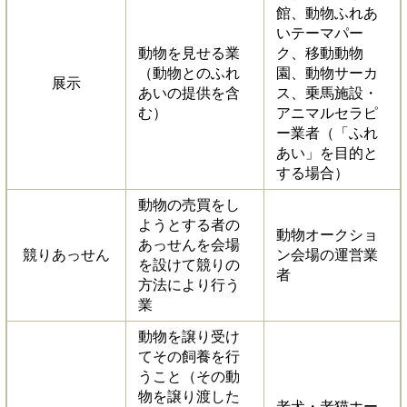
館、動物ふれあ
いテーマパー
動物を見せる業
ク、移動動物
（動物とのふれ
園、動物サーカ
展示
あいの提供を含
ス、乗馬施設・
む）
アニマルセラピ
ー業者（「ふれ
あい」を目的と
する場合）
動物の売買をし
ようとする者の
動物オークショ
あっせんを会場
競りあっせん
ン会場の運営業
を設けて競りの
者
方法により行う
業
動物を譲り受け
てその飼養を行
うこと（その動
物を譲り渡した
老犬・老猫ホー