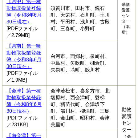
【県中】第一種
動物
動物取扱業登録
須賀川市、田村市、鏡石
愛護
簿（令和8年6月
町、天栄村、石川町、玉川
セン
ター
30日現在）
村、平田村、浅川町、古殿
（本
[PDFファイル
町、三春町、小野町
所）
／2.79MB]
【県南】第一種
動物取扱業登録
白河市、西郷村、泉崎村、
簿（令和8年6月
中島村、矢吹町、棚倉町、
30日現在）
矢祭町、塙町、鮫川村
[PDFファイル
／1.9MB]
【会津】第一種
会津若松市、喜多方市、北
動物取扱業登録
塩原村、西会津町、磐梯
簿（令和8年6月
町、猪苗代町、会津坂下
動物
30日現在）
町、湯川村、柳津町、三島
愛護
[PDFファイル
町、金山町、昭和村、会津
セン
／231KB]
美里町
ター
【南会津】第一
（会