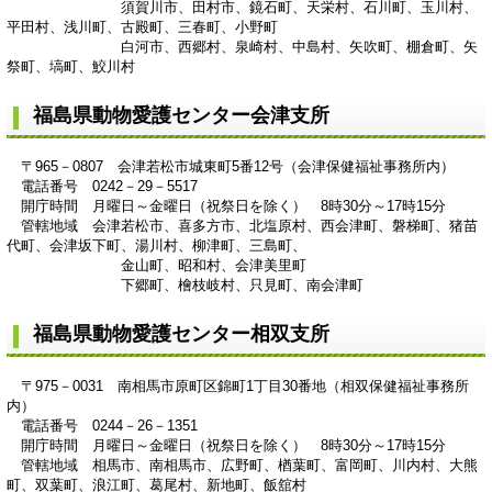
須賀川市、田村市、鏡石町、天栄村、石川町、玉川村、
平田村、浅川町、古殿町、三春町、小野町
白河市、西郷村、泉崎村、中島村、矢吹町、棚倉町、矢
祭町、塙町、鮫川村
福島県動物愛護センター会津支所
〒965－0807 会津若松市城東町5番12号（会津保健福祉事務所内）
電話番号 0242－29－5517
開庁時間 月曜日～金曜日（祝祭日を除く） 8時30分～17時15分
管轄地域 会津若松市、喜多方市、北塩原村、西会津町、磐梯町、猪苗
代町、会津坂下町、湯川村、柳津町、三島町、
金山町、昭和村、会津美里町
下郷町、檜枝岐村、只見町、南会津町
福島県動物愛護センター相双支所
〒975－0031 南相馬市原町区錦町1丁目30番地（相双保健福祉事務所
内）
電話番号 0244－26－1351
開庁時間 月曜日～金曜日（祝祭日を除く） 8時30分～17時15分
管轄地域 相馬市、南相馬市、広野町、楢葉町、富岡町、川内村、大熊
町、双葉町、浪江町、葛尾村、新地町、飯舘村