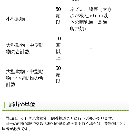
50
ネズミ、鳩等（大き
頭
さが概ね50ｃｍ以
小型動物
以
下の哺乳類、鳥類、
上
爬虫類）
10
大型動物・中型動
頭
－
物の合計数
以
上
50
大型動物・中型動
頭
物・小型動物の合
－
以
計数
上
届出の単位
届出は、それぞれ業種別、飼養施設ごとに行う必要があります。
同一の飼養施設で複数の種別の動物取扱業を行う場合は、業種別ごとに
届出が必要です。