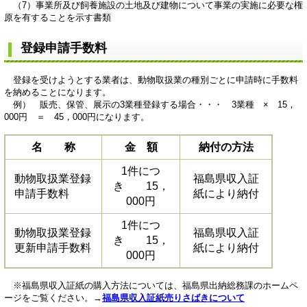
（7）事業所及び飼養施設の土地及び建物について事業の実施に必要な権
原を有することを示す書類
登録申請手数料
登録を受けようとする業者は、動物取扱業の種別ごとに申請時に手数料
を納めることになります。
例） 販売、保管、展示の3業種登録する場合・・・ 3業種 × 15，
000円 ＝ 45，000円になります。
名 称
金 額
納付の方法
1件につ
動物取扱業登録
福島県収入証
き 15，
申請手数料
紙により納付
000円
1件につ
動物取扱業登録
福島県収入証
き 15，
更新申請手数料
紙により納付
000円
※福島県収入証紙の購入方法については、福島県出納総務課のホームペ
ージをご覧ください。→
福島県収入証紙売りさばきについて