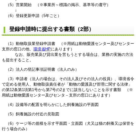
（5）営業開始 （※事業所～標識の掲示、基準等の遵守）
↓
（6）登録更新申請（5年ごと）
登録申請時に提出する書類（2部）
（1）動物取扱業登録申請書 （※用紙は動物愛護センター及びセンター
支所の窓口の他、
環境省HP
にあります）
なお、販売業及び貸出業を営もうとする場合は、業務の実施の方法
も提出すること。
（2）法人の登記事項証明書（法人のみ）
（3）申請者（法人の場合は、その法人及びその法人の役員）、環境省令
で定める使用人、動物取扱責任者が「動物の愛護及び管理に関する法律」
の第12条第1項第1号から第7号の2までに該当しないことを示す書類 （※
用紙は動物愛護センター及びセンタ－支所の窓口にあります）
（4）設備等の配置を明らかにした飼養施設の平面図
（5）飼養施設の付近の見取図
（6）ケージ等の規模を示す平面図・立面図（犬又は猫の飼養又は保管を
行う場合のみ）