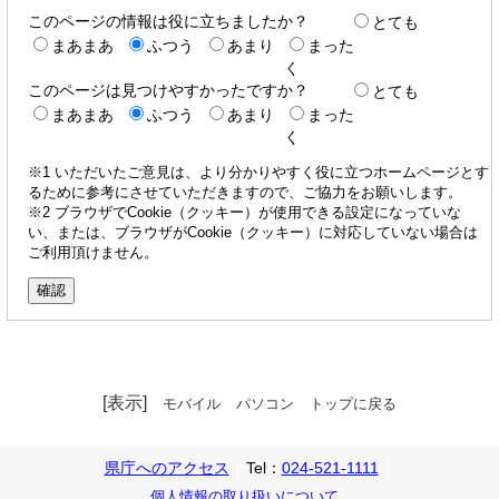
このページの情報は役に立ちましたか？
とても
まあまあ
ふつう
あまり
まった
く
このページは見つけやすかったですか？
とても
まあまあ
ふつう
あまり
まった
く
※1 いただいたご意見は、より分かりやすく役に立つホームページとす
るために参考にさせていただきますので、ご協力をお願いします。
※2 ブラウザでCookie（クッキー）が使用できる設定になっていな
い、または、ブラウザがCookie（クッキー）に対応していない場合は
ご利用頂けません。
[表示]
モバイル
パソコン
トップに戻る
県庁へのアクセス
Tel：
024-521-1111
個人情報の取り扱いについて