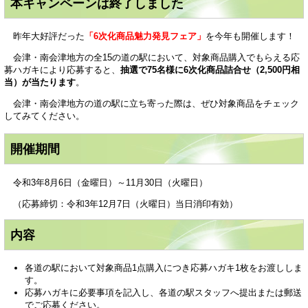
本キャンペーンは終了しました
昨年大好評だった
「6次化商品魅力発見フェア」
を今年も開催します！
会津・南会津地方の全15の道の駅において、対象商品購入でもらえる応
募ハガキにより応募すると、
抽選で75名様に6次化商品詰合せ（2,500円相
当）が当たります
。
会津・南会津地方の道の駅に立ち寄った際は、ぜひ対象商品をチェック
してみてください。
開催期間
令和3年8月6日（金曜日）～11月30日（火曜日）
（応募締切：令和3年12月7日（火曜日）当日消印有効）
内容
各道の駅において対象商品1点購入につき応募ハガキ1枚をお渡ししま
す。
応募ハガキに必要事項を記入し、各道の駅スタッフへ提出または郵送
でご応募ください。