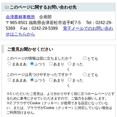
このページに関するお問い合わせ先
会津農林事務所
企画部
〒965-8501 福島県会津若松市追手町7-5 Tel：0242-29-
5369 Fax：0242-29-5389
電子メールでのお問い合わ
せはこちらから
ご意見お聞かせください
このページの情報は役に立ちましたか？
とても
まあまあ
ふつう
あまり
まった
く
このページは見つけやすかったですか？
とても
まあまあ
ふつう
あまり
まった
く
※1 いただいたご意見は、より分かりやすく役に立つホームページとす
るために参考にさせていただきますので、ご協力をお願いします。
※2 ブラウザでCookie（クッキー）が使用できる設定になっていな
い、または、ブラウザがCookie（クッキー）に対応していない場合は
ご利用頂けません。