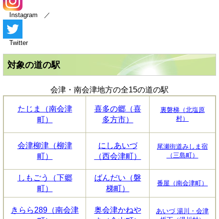
Instagram ／
Twitter
対象の道の駅
会津・南会津地方の全15の道の駅
たじま（南会津
喜多の郷（喜
裏磐梯（北塩原
村）
町）
多方市）
会津柳津（柳津
にしあいづ
尾瀬街道みしま宿
（三島町）
町）
（西会津町）
しもごう（下郷
ばんだい（磐
番屋（南会津町）
町）
梯町）
きらら289（南会津
奥会津かねや
あいづ 湯川・会津