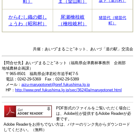
坂下（湯川村）
町）
ま（金山町）
からむし織の郷し
尾瀬檜枝岐
猪苗代（猪苗代
町）
ょうわ（昭和村）
（檜枝岐村）
共催：あいづ”まるごと”ネット、あいづ「道の駅」交流会
【問合せ先】あいづ“まるごと”ネット（福島県会津農林事務所 企画部
地域農林企画課）
〒965-8501 福島県会津若松市追手町7-5
電話：0242-29-5369 Fax：0242-29-5389
メール：
aizu-marugotonet@pref.fukushima.lg.jp
HP：
http://www.pref.fukushima.lg.jp/sec/36240a/marugotonet.html
PDF形式のファイルをご覧いただく場合に
は、Adobe社が提供するAdobe Readerが必
要です。
Adobe Readerをお持ちでない方は、バナーのリンク先からダウンロード
してください。（無料）