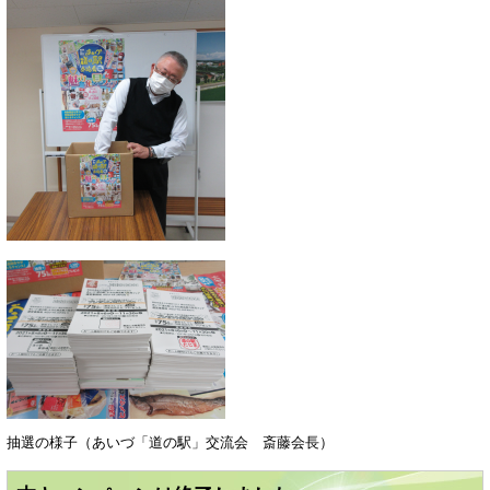
抽選の様子（あいづ「道の駅」交流会 斎藤会長）