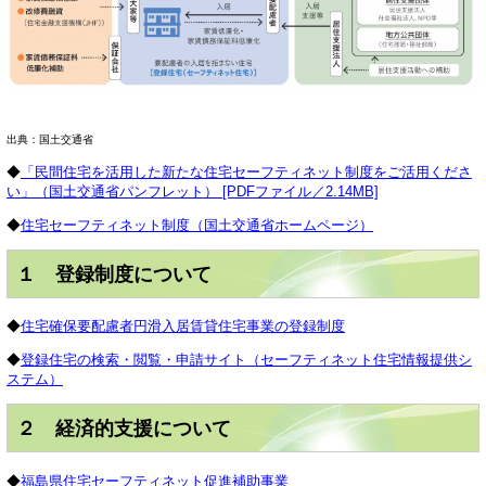
出典：国土交通省
◆
「民間住宅を活用した新たな住宅セーフティネット制度をご活用くださ
い」（国土交通省パンフレット） [PDFファイル／2.14MB]
◆
住宅セーフティネット制度（国土交通省ホームページ）
１ 登録制度について
◆
住宅確保要配慮者円滑入居賃貸住宅事業の登録制度
◆
登録住宅の検索・閲覧・申請サイト（セーフティネット住宅情報提供シ
ステム）
２ 経済的支援について
◆
福島県住宅セーフティネット促進補助事業