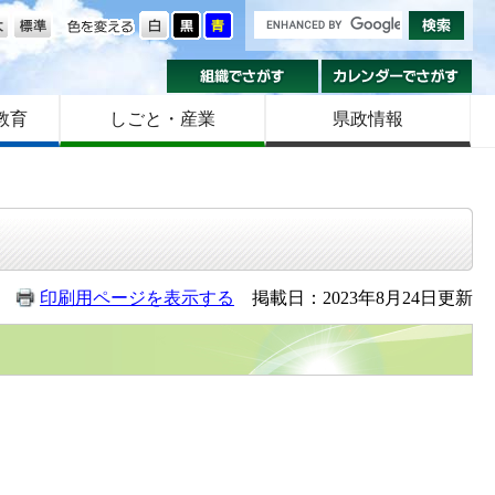
の大きさ
色を変える
組織でさがす
カ
教育
しごと・産業
県政情報
印刷用ページを表示する
掲載日：2023年8月24日更新