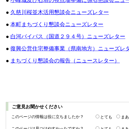
●
小峰城及び石垣の視点場整備に係る懇談会ニュ
●
久慈川桜並木活用懇談会ニューズレター
●
本町まちづくり懇談会ニューズレター
●
白河バイパス（国道２９４号）ニューズレター
●
復興公営住宅整備事業（県南地方）ニューズレ
●
まちづくり懇談会の報告（ニュースレター）
ご意見お聞かせください
このページの情報は役に立ちましたか？
とても
まあ
このページは見つけやすかったですか？
とても
まあ