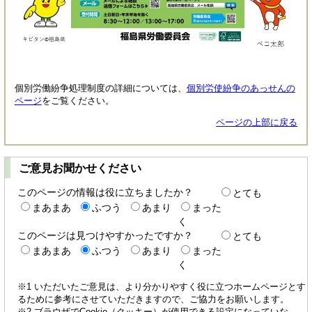
個別労働紛争処理制度の詳細については、
個別労使紛争のあっせんの
ページ
をご覧ください。
ページの上部に戻る
ご意見お聞かせください
このページの情報は役に立ちましたか？
とても
まあまあ
ふつう
あまり
まった
く
このページは見つけやすかったですか？
とても
まあまあ
ふつう
あまり
まった
く
※1 いただいたご意見は、より分かりやすく役に立つホームページとす
るために参考にさせていただきますので、ご協力をお願いします。
※2 ブラウザでCookie（クッキー）が使用できる設定になっていな