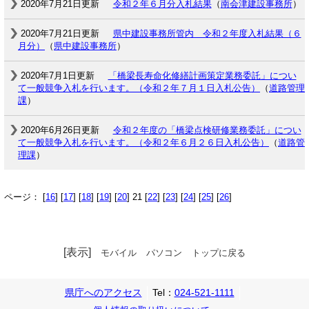
2020年7月21日更新
令和２年６月分入札結果
（
南会津建設事務所
）
2020年7月21日更新
県中建設事務所管内 令和２年度入札結果（６
月分）
（
県中建設事務所
）
2020年7月1日更新
「橋梁長寿命化修繕計画策定業務委託」につい
て一般競争入札を行います。（令和２年７月１日入札公告）
（
道路管理
課
）
2020年6月26日更新
令和２年度の「橋梁点検研修業務委託」につい
て一般競争入札を行います。（令和２年６月２６日入札公告）
（
道路管
理課
）
ページ： [
16
] [
17
] [
18
] [
19
] [
20
] 21 [
22
] [
23
] [
24
] [
25
] [
26
]
[表示]
モバイル
パソコン
トップに戻る
県庁へのアクセス
Tel：
024-521-1111