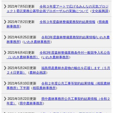
2021年7月5日更新
令和３年度アートで広げるみんなの元気プロジ
ェクト委託業務公募型企画プロポーザルの実施について
（
文化振興課
）
2021年7月2日更新
令和３年度森林整備業務契約結果情報
（
県南農
林事務所
）
2021年6月25日更新
令和3年度森林整備業務契約結果情報(いわき農
林事務所)
（
いわき農林事務所
）
2021年6月4日更新
令和3年度森林整備業務条件付一般競争入札公告
（いわき農林事務所）
（
いわき農林事務所
）
2021年5月24日更新
福島県産農林水産物の輸出を応援します（５月
２４日更新）
（
農林企画課
）
2021年5月10日更新
令和２年度公共工事等契約結果情報（相双農林
事務所）下半期
（
相双農林事務所
）
2021年3月22日更新
県中農林事務所公共工事契約結果情報（令和２
年度）
（
県中農林事務所
）