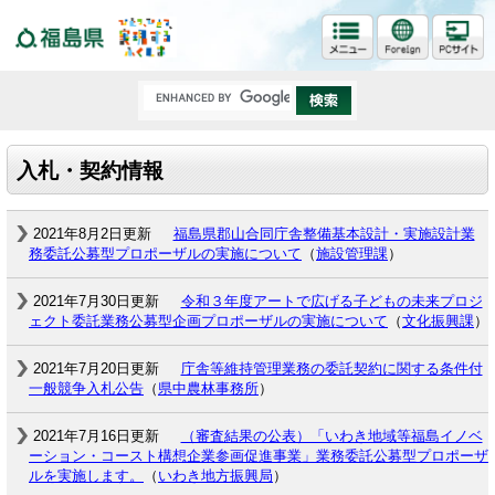
福島県
入札・契約情報
2021年8月2日更新
福島県郡山合同庁舎整備基本設計・実施設計業
務委託公募型プロポーザルの実施について
（
施設管理課
）
2021年7月30日更新
令和３年度アートで広げる子どもの未来プロジ
ェクト委託業務公募型企画プロポーザルの実施について
（
文化振興課
）
2021年7月20日更新
庁舎等維持管理業務の委託契約に関する条件付
一般競争入札公告
（
県中農林事務所
）
2021年7月16日更新
（審査結果の公表）「いわき地域等福島イノベ
ーション・コースト構想企業参画促進事業」業務委託公募型プロポーザ
ルを実施します。
（
いわき地方振興局
）