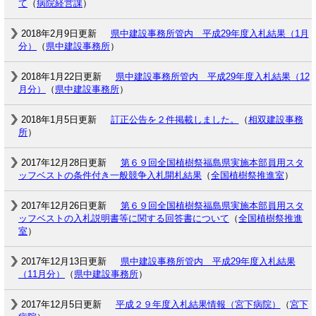
て
（
病院経営課
）
2018年2月9日更新
県中建設事務所管内 平成29年度入札結果（1月
分）
（
県中建設事務所
）
2018年1月22日更新
県中建設事務所管内 平成29年度入札結果（12
月分）
（
県中建設事務所
）
2018年1月5日更新
訂正公告を２件掲載しました。
（
相双建設事務
所
）
2017年12月28日更新
第６９回全国植樹祭福島県実施本部員用スタ
ッフベストの条件付き一般競争入札開札結果
（
全国植樹祭推進室
）
2017年12月26日更新
第６９回全国植樹祭福島県実施本部員用スタ
ッフベストの入札説明書等に関する回答書について
（
全国植樹祭推進
室
）
2017年12月13日更新
県中建設事務所管内 平成29年度入札結果
（11月分）
（
県中建設事務所
）
2017年12月5日更新
平成２９年度入札結果情報（宮下病院）
（
宮下