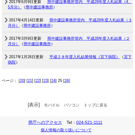
2017年6月9日更新
県中建設事務所管内 平成29年度入札結果（4、
5月分）
（
県中建設事務所
）
2017年4月14日更新
県中建設事務所管内 平成28年度入札結果（３
月分）
（
県中建設事務所
）
2017年3月9日更新
県中建設事務所管内 平成28年度入札結果（２
月分）
（
県中建設事務所
）
2017年1月26日更新
平成２８年度入札結果情報（宮下病院）
（
宮下
病院
）
ページ： [
20
] [
21
] [
22
] [
23
] [
24
] 25 [
26
]
[表示]
モバイル
パソコン
トップに戻る
県庁へのアクセス
Tel：
024-521-1111
個人情報の取り扱いについて