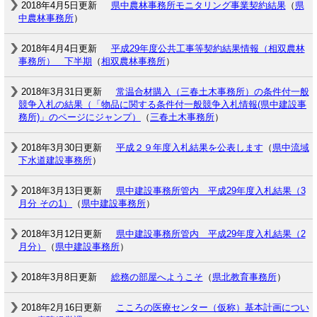
2018年4月5日更新
県中農林事務所モニタリング事業契約結果
（
県
中農林事務所
）
2018年4月4日更新
平成29年度公共工事等契約結果情報（相双農林
事務所） 下半期
（
相双農林事務所
）
2018年3月31日更新
常温合材購入（三春土木事務所）の条件付一般
競争入札の結果（「物品に関する条件付一般競争入札情報(県中建設事
務所)」のページにジャンプ）
（
三春土木事務所
）
2018年3月30日更新
平成２９年度入札結果を公表します
（
県中流域
下水道建設事務所
）
2018年3月13日更新
県中建設事務所管内 平成29年度入札結果（3
月分 その1）
（
県中建設事務所
）
2018年3月12日更新
県中建設事務所管内 平成29年度入札結果（2
月分）
（
県中建設事務所
）
2018年3月8日更新
総務の部屋へようこそ
（
県北教育事務所
）
2018年2月16日更新
こころの医療センター（仮称）基本計画につい