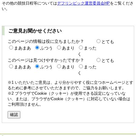
その他の競技日程等については
デフリンピック運営委員会HP
をご覧くださ
い。
ご意見お聞かせください
このページの情報は役に立ちましたか？
とても
まあまあ
ふつう
あまり
まった
く
このページは見つけやすかったですか？
とても
まあまあ
ふつう
あまり
まった
く
※1 いただいたご意見は、より分かりやすく役に立つホームページとす
るために参考にさせていただきますので、ご協力をお願いします。
※2 ブラウザでCookie（クッキー）が使用できる設定になっていな
い、または、ブラウザがCookie（クッキー）に対応していない場合は
ご利用頂けません。