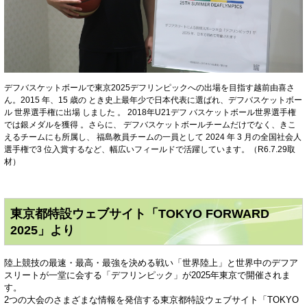
デフバスケットボールで東京2025デフリンピックへの出場を目指す越前由喜さ
ん。2015 年、15 歳の とき史上最年少で日本代表に選ばれ、デフバスケットボー
ル 世界選手権に出場 しました 。 2018年U21デフ バスケットボール世界選手権
では銀メダルを獲得 。さらに、 デフバスケットボールチームだけでなく、きこ
えるチームにも所属し、 福島教員チームの一員として 2024 年 3 月の全国社会人
選手権で3 位入賞するなど、幅広いフィールドで活躍しています。（R6.7.29取
材）
東京都特設ウェブサイト「TOKYO FORWARD
2025」より
陸上競技の最速・最高・最強を決める戦い「世界陸上」と世界中のデフア
スリートが一堂に会する「デフリンピック」が2025年東京で開催されま
す。
2つの大会のさまざまな情報を発信する東京都特設ウェブサイト「TOKYO