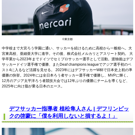
©東京都
中学校まで大宮ろう学園に通い、サッカーを続けるために高校から一般校へ。大
宮東高校、亜細亜大学に進学。その後、株式会社メルカリとアスリート契約。 大
学卒業から2023年までドイツでセミプロサッカー選手として活動。渡独後はデフ
サッカードイツ選手権で優勝、またDeaf champions leagueでアジア選手初のベ
スト4に入るなど活躍を見せる。 2023年にはデフサッカーW杯で日本史上初の準
優勝の快挙。2024年には全日本ろう者サッカー選手権で優勝し、MVPに輝く。
12月のアジア太平洋ろう者競技大会では12年ぶりの優勝にチームを導くなど、
2025年に向け脂が乗る日本のエース。
デフサッカー指導者 植松隼人さん | デフリンピッ
クの啓蒙に「僕を利用しないと損するよ！」