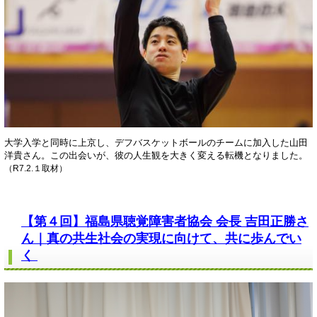
大学入学と同時に上京し、デフバスケットボールのチームに加入した山田
洋貴さん。この出会いが、彼の人生観を大きく変える転機となりました。
（R7.2.１取材）
【第４回】福島県聴覚障害者協会 会長 吉田正勝さ
ん｜真の共生社会の実現に向けて、共に歩んでい
く