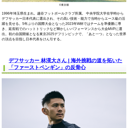
©東京都
1996年埼玉県生まれ。越谷フットボールクラブ所属。 中央学院大学在学時から
デフサッカー日本代表に選出され、その高い技術・能力で当時からエース級の活
躍を見せる。5年ぶりの国際大会となった2023年W杯ではチームを準優勝に導
き、延長戦でのハットトリックなど輝かしいパフォーマンスから大会MVPに選
出。初の自国開催となる東京2025デフリンピックで、「あと一つ」となった世界
の頂点を目指し日本代表をけん引する。
デフサッカー 林滉大さん | 海外挑戦の道を拓いた
「ファーストペンギン」の反骨心