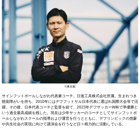
©東京都
サインフットボールしながわ代表兼コーチ。日進工具株式会社所属。生まれつき
聴覚障がいを持ち、2010年にはデフフットサル日本代表に選ばれ国際大会等で活
躍。その後、日本代表コーチと監督を経て、2023年デフサッカーW杯で準優勝と
いう過去最高成績を残した。現在は少年サッカーのコーチとしてサインフットボ
ールしながわスクールの指導および運営を行うとともに、デフリンピックの啓蒙
や共生社会の実現に向けて講演会を行うなど日々精力的に活動している。