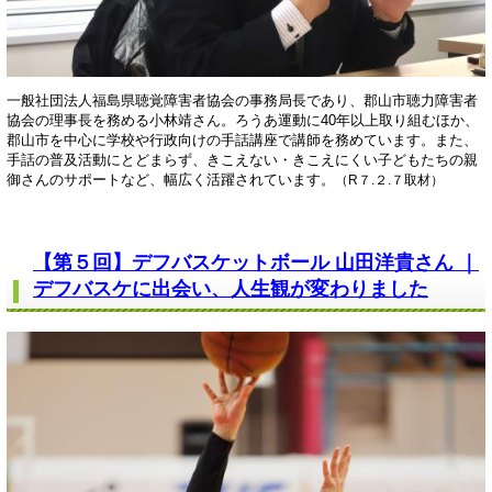
一般社団法人福島県聴覚障害者協会の事務局長であり、郡山市聴力障害者
協会の理事長を務める小林靖さん。ろうあ運動に40年以上取り組むほか、
郡山市を中心に学校や行政向けの手話講座で講師を務めています。また、
手話の普及活動にとどまらず、きこえない・きこえにくい子どもたちの親
御さんのサポートなど、幅広く活躍されています。
（R７.２.７取材）
【第５回】デフバスケットボール 山田洋貴さん ｜
デフバスケに出会い、人生観が変わりました