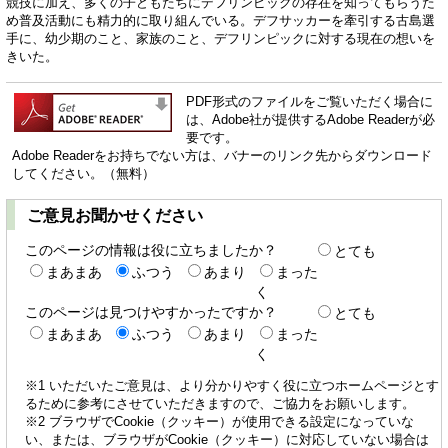
競技に加え、多くの子どもたちにデフリンピックの存在を知ってもらうた
め普及活動にも精力的に取り組んでいる。デフサッカーを牽引する古島選
手に、幼少期のこと、家族のこと、デフリンピックに対する現在の想いを
きいた。
PDF形式のファイルをご覧いただく場合に
は、Adobe社が提供するAdobe Readerが必
要です。
Adobe Readerをお持ちでない方は、バナーのリンク先からダウンロード
してください。（無料）
ご意見お聞かせください
このページの情報は役に立ちましたか？
とても
まあまあ
ふつう
あまり
まった
く
このページは見つけやすかったですか？
とても
まあまあ
ふつう
あまり
まった
く
※1 いただいたご意見は、より分かりやすく役に立つホームページとす
るために参考にさせていただきますので、ご協力をお願いします。
※2 ブラウザでCookie（クッキー）が使用できる設定になっていな
い、または、ブラウザがCookie（クッキー）に対応していない場合は