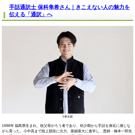
手話通訳士 保科隼希さん｜きこえない人の魅力を
伝える「通訳」へ
©東京都
1998年 福島県生まれ。祖父母がろう者であり、幼少期から手話を身近に感じな
がら育った。小中高まで陸上競技に注力。亜細亜大に進学し、恩師・橋本一郎先