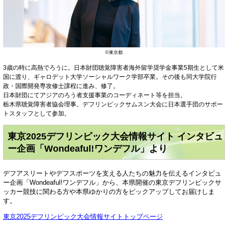
©東京都
3歳の時に高熱でろうに。日本財団聴覚障害者海外留学奨学金事業5期生として米
国に渡り、ギャロデット大学ソーシャルワーク学部卒業。その後も同大学院行
政・国際開発専攻修士課程に進み、修了。
日本財団にてアジアのろう者支援事業のコーディネート等を担当。
栃木県聴覚障害者協会理事。デフリンピックサムスン大会に日本選手団のサポー
トスタッフとして参加。​
東京2025デフリンピック大会情報サイト インタビュ
ー企画「Wondeaful!ワンデフル」より
デフアスリートやデフスポーツを支える人たちの魅力を伝えるインタビュ
ー企画「Wondeaful!ワンデフル」から、本県開催の東京デフリンピックサ
ッカー競技に関わる方や本県ゆかりの方をピックアップしてお届けしま
す。
東京2025デフリンピック大会情報サイトトップページ