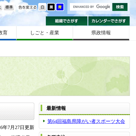
の大きさ
色を変える
組織でさがす
カ
教育
しごと・産業
県政情報
最新情報
第64回福島県障がい者スポーツ大会
6年7月27日更新