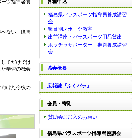
各種申込
ポーツ指導者養
福島県パラスポーツ指導員養成講習
会
種目別スポーツ教室
学べない、障害
出前講座・パラスポーツ用品貸出
ボッチャサポーター・審判養成講習
会
としてだけでは
協会概要
した学習の機会
広報誌『ふくパラ』
に向けた今後の
会員・寄附
賛助会ご加入のお願い
福島県パラスポーツ指導者協議会