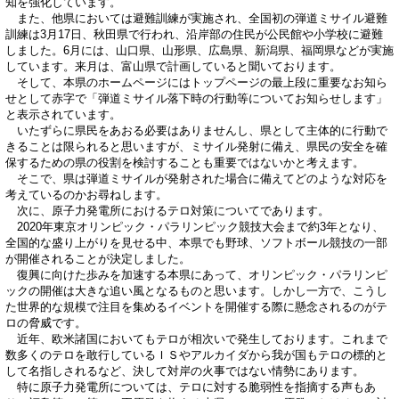
知を強化しています。
また、他県においては避難訓練が実施され、全国初の弾道ミサイル避難
訓練は3月17日、秋田県で行われ、沿岸部の住民が公民館や小学校に避難
しました。6月には、山口県、山形県、広島県、新潟県、福岡県などが実施
しています。来月は、富山県で計画していると聞いております。
そして、本県のホームページにはトップページの最上段に重要なお知ら
せとして赤字で「弾道ミサイル落下時の行動等についてお知らせします」
と表示されています。
いたずらに県民をあおる必要はありませんし、県として主体的に行動で
きることは限られると思いますが、ミサイル発射に備え、県民の安全を確
保するための県の役割を検討することも重要ではないかと考えます。
そこで、県は弾道ミサイルが発射された場合に備えてどのような対応を
考えているのかお尋ねします。
次に、原子力発電所におけるテロ対策についてであります。
2020年東京オリンピック・パラリンピック競技大会まで約3年となり、
全国的な盛り上がりを見せる中、本県でも野球、ソフトボール競技の一部
が開催されることが決定しました。
復興に向けた歩みを加速する本県にあって、オリンピック・パラリンピ
ックの開催は大きな追い風となるものと思います。しかし一方で、こうし
た世界的な規模で注目を集めるイベントを開催する際に懸念されるのがテ
ロの脅威です。
近年、欧米諸国においてもテロが相次いで発生しております。これまで
数多くのテロを敢行しているＩＳやアルカイダから我が国もテロの標的と
して名指しされるなど、決して対岸の火事ではない情勢にあります。
特に原子力発電所については、テロに対する脆弱性を指摘する声もあ