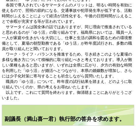
各国で導入されているサマータイムのメリットは、明るい時間を有効に
使えるので、照明の節約になる、交通事故や犯罪発生率が低下する、活動
時間がふえることによって経済が活性化する、午後の日照時間がふえるこ
とで余暇が充実する等が言われています。
サマータイムは国全体の話ではありますが、同じ理由で推進されている
と思われるのが「ゆう活」の取り組みです。福島県においては、職員一人
一人が家庭や生きがいを大切にし、仕事と生活の調和を図るための環境整
備として、夏場の朝型勤務である「ゆう活」が昨年度試行され、多数の職
員が取り組んだと聞いております。
ワーク・ライフ・バランスを推進するため、引き続きこのような夏場の
多様な働き方について積極的に取り組むべきと考えております。導入が難
しい業種もあると思いますが、いずれは全県に広がり、夕方の有効な時間
を利用した「ゆう活」が婚活へとつながり、本県の婚姻数が増加し、さら
には少子化対策に寄与することも祈念しながら質問いたします。
職員の「ゆう活」について、昨年度の試行結果を踏まえ、どのように取
り組んでいくのか、県の考えをお尋ねいたします。
以上です。これにて質問を終わります。御清聴まことにありがとうござ
いました。
副議長（満山喜一君）執行部の答弁を求めます。