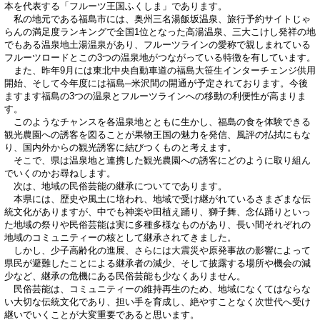
本を代表する「フルーツ王国ふくしま」であります。
私の地元である福島市には、奥州三名湯飯坂温泉、旅行予約サイトじゃ
らんの満足度ランキングで全国1位となった高湯温泉、三大こけし発祥の地
でもある温泉地土湯温泉があり、フルーツラインの愛称で親しまれている
フルーツロードとこの3つの温泉地がつながっている特徴を有しています。
また、昨年9月には東北中央自動車道の福島大笹生インターチェンジ供用
開始、そして今年度には福島─米沢間の開通が予定されております。今後
ますます福島の3つの温泉とフルーツラインへの移動の利便性が高まりま
す。
このようなチャンスを各温泉地とともに生かし、福島の食を体験できる
観光農園への誘客を図ることが果物王国の魅力を発信、風評の払拭にもな
り、国内外からの観光誘客に結びつくものと考えます。
そこで、県は温泉地と連携した観光農園への誘客にどのように取り組ん
でいくのかお尋ねします。
次は、地域の民俗芸能の継承についてであります。
本県には、歴史や風土に培われ、地域で受け継がれているさまざまな伝
統文化がありますが、中でも神楽や田植え踊り、獅子舞、念仏踊りといっ
た地域の祭りや民俗芸能は実に多種多様なものがあり、長い間それぞれの
地域のコミュニティーの核として継承されてきました。
しかし、少子高齢化の進展、さらには大震災や原発事故の影響によって
県民が避難したことによる継承者の減少、そして披露する場所や機会の減
少など、継承の危機にある民俗芸能も少なくありません。
民俗芸能は、コミュニティーの維持再生のため、地域になくてはならな
い大切な伝統文化であり、担い手を育成し、絶やすことなく次世代へ受け
継いでいくことが大変重要であると思います。