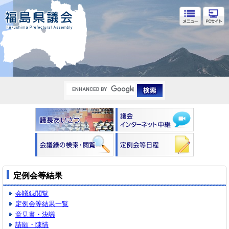
福島県議会
定例会等結果
会議録閲覧
定例会等結果一覧
意見書・決議
請願・陳情