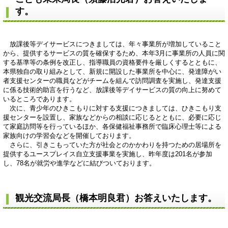
す。
放課後等デイサービスにつきましては、年々事業所が増加していること
から、提供するサービスの質を確保するため、本年3月に事業所の人員に関
する基準等の条例を改正し、指導職員の資格要件を厳しくするとともに、
本県独自の取り組みとして、新規に開設した事業所を中心に、発達障がい
者支援センターの職員などがチームを組んで訪問調査を実施し、発達支援
に係る技術的助言を行うなど、放課後等デイサービスの質の向上に努めて
いるところであります。
次に、青少年のひきこもりに対する支援につきましては、ひきこもり支
援センターを設置し、家族などからの相談に応じるとともに、必要に応じ
て家庭訪問等を行っているほか、各保健福祉事務所で臨床心理士等による
家族向けの学習会などを開催しております。
さらに、引きこもっていた方が社会とのかかわりを持つための居場所を
提供するユースプレイス自立支援事業を実施し、昨年度は201名が参加
し、78名が就労や進学などに結びついております。
観光交流局長（橋本明良君）お答えいたします。