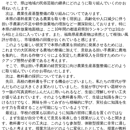
そこで、県は地域の民俗芸能の継承にどのように取り組んでいくのかお
尋ねいたします。
次は、農業生産基盤整備の取り組みについてであります。
本県の基幹産業である農業を取り巻く現状は、高齢化や人口減少に伴う
担い手農家の不足や耕作放棄地の増加など一層深刻化しております。特に
本県の耕作放棄地面積は、ここ10年間の都道府県別ランキングでは1位か
ら4位と上位に入っています。また、福島県産農産物は依然として根強い風
評が存在し、市場価格の回復がおくれていると感じます。
このような厳しい状況下で本県の農業を持続的に発展させるためには、
これまでの大区画化する農地の整備に加えて、意欲ある担い手農家に農地
を集約し、売れる作物づくりによる安定した農家収入を目指すためのバッ
クアップ態勢が必要であると考えます。
そこで、県は担い手農家の経営安定に向け農業生産基盤整備にどのよう
に取り組んでいくのかお尋ねいたします。
次は、教科書の採択についてであります。
先日、高校の教科書を手にする機会がございました。私たちの世代が学
んだものとは大きくさま変わりしていました。生徒が学びやすい題材やカ
ラー版の写真資料がふんだんに用いられるなど、生徒に理解しやすい工夫
が盛り込まれています。そのような教科書を用いて、生徒は知識を身につ
けるだけでなく、興味を持ってみずから積極的に学び、実社会に知識を生
かす力を育成することが可能になっているようです。
最近は、学校の授業も以前のように知識の習得に重点を置くのではな
く、まず生徒が自分で考えて意見を発表し合う授業がふえていると聞きま
す。教科書づくりの工夫は、このような参加型、体験型授業に非常に適し
ていると考えます。授業方法がどのように変化したとしても、授業が教科