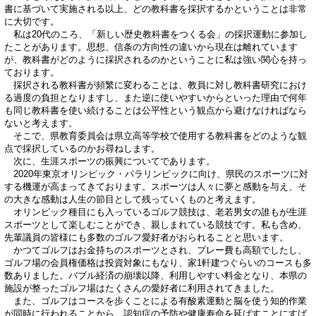
書に基づいて実施される以上、どの教科書を採択するかということは非常
に大切です。
私は20代のころ、「新しい歴史教科書をつくる会」の採択運動に参加し
たことがあります。思想、信条の方向性の違いから現在は離れています
が、教科書がどのように採択されるのかということに私は強い関心を持っ
ております。
採択される教科書が頻繁に変わることは、教員に対し教科書研究におけ
る過度の負担となりますし、また逆に使いやすいからといった理由で何年
も同じ教科書を使い続けることは公平性という観点から避けなければなら
ないと考えます。
そこで、県教育委員会は県立高等学校で使用する教科書をどのような観
点で採択しているのかお尋ねします。
次に、生涯スポーツの振興についてであります。
2020年東京オリンピック・パラリンピックに向け、県民のスポーツに対
する機運が高まってきております。スポーツは人々に夢と感動を与え、そ
の大きな感動は人生の節目として残っていくものと考えます。
オリンピック種目にも入っているゴルフ競技は、老若男女の誰もが生涯
スポーツとして楽しむことができ、親しまれている競技です。私も含め、
先輩議員の皆様にも多数のゴルフ愛好者がおられることと思います。
かつてゴルフはお金持ちのスポーツとされ、プレー費も高額でしたし、
ゴルフ場の会員権価格は投資対象にもなり、家1軒建つぐらいのコースも多
数ありました。バブル経済の崩壊以降、利用しやすい料金となり、本県の
施設が整ったゴルフ場はたくさんの愛好者に利用されてきました。
また、ゴルフはコースを歩くことによる有酸素運動と脳を使う知的作業
が同時に行われることから、認知症の予防や健康寿命を延ばすことにすば