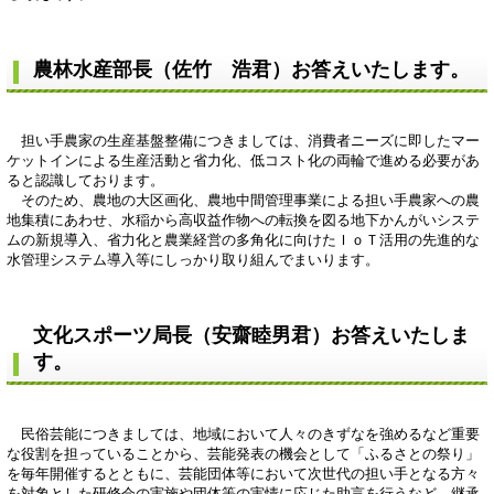
農林水産部長（佐竹 浩君）お答えいたします。
担い手農家の生産基盤整備につきましては、消費者ニーズに即したマー
ケットインによる生産活動と省力化、低コスト化の両輪で進める必要があ
ると認識しております。
そのため、農地の大区画化、農地中間管理事業による担い手農家への農
地集積にあわせ、水稲から高収益作物への転換を図る地下かんがいシステ
ムの新規導入、省力化と農業経営の多角化に向けたＩｏＴ活用の先進的な
水管理システム導入等にしっかり取り組んでまいります。
文化スポーツ局長（安齋睦男君）お答えいたしま
す。
民俗芸能につきましては、地域において人々のきずなを強めるなど重要
な役割を担っていることから、芸能発表の機会として「ふるさとの祭り」
を毎年開催するとともに、芸能団体等において次世代の担い手となる方々
を対象とした研修会の実施や団体等の実情に応じた助言を行うなど、継承