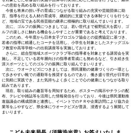
への意欲を高める取り組みを行っております。
今後も将来の担い手の育成につながる取り組みの充実や芸能団体に助
言、指導を行える人材の育成等、継続的に支援できる体制づくりを行うな
ど、地域の宝である民俗芸能の継承に積極的に取り組んでまいります。
次に、ゴルフの振興につきましては、若い世代まで裾野拡大を図り、ゴ
ルフの楽しさに触れる機会をふやすことが重要であると考えております。
このため、今年度から日本女子プロゴルフ協会との提携協定に基づき、
若者の指導に精通したコーチを活用し、小学生を対象としたスナッグゴル
フ教室や高等学校への出前講座等を実施しております。
さらに、総合型地域スポーツクラブ等の指導者を対象とする講習会を実
施し、不足している若年層向けの指導者育成にも努めるなど、引き続き生
涯スポーツとしてのゴルフの振興に取り組んでまいります。
次に、ウオークビズにつきましては、県民運動の健康づくりの一環とし
て歩きやすい靴での通勤等を推奨するものであり、働き盛り世代が日常的
に気軽に実践でき、また気持ちよく歩くことで心の健康にもつながる取り
組みであります。
現在、取り組みの趣旨等を周知するため、ポスターの掲示やチラシの配
布、テレビや雑誌等を活用した情報発信を行っており、今後は県民運動推
進協議会の構成団体と連携し、イベントでのＰＲや企業訪問により協力企
業等をふやすなど、県全体にウオークビズが普及、浸透するよう展開して
まいります。
こども未来局長（須藤浩光君）お答えいたしま