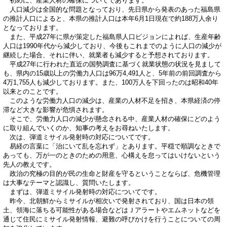
初めに、産業人材の確保についてであります。
人口減少は全国的な問題となっており、先日県から発表のあった福島県
の推計人口によると、本県の推計人口は本年6月1日現在で約188万人余り
となっております。
また、平成27年に県が策定した福島県人口ビジョンによれば、生産年齢
人口は1990年代から減少しており、今後もこれまでのように人口の減少が
継続した場合、それに伴い、就業者も減少すると予想されております。
平成27年に行われた直近の国勢調査に基づく就業状態の状況を見まして
も、県内の15歳以上の労働力人口は96万4,491人と、5年前の前回調査から
4万1,755人も減少しております。また、100万人を下回ったのは昭和40年
以来とのことです。
このような労働力人口の減少は、産業の人材不足を招き、本県経済の停
滞など大きな影響が危惧されます。
そこで、労働力人口の減少が懸念される中、産業人材の確保にどのよう
に取り組んでいくのか、知事の考えをお尋ねいたします。
次は、弾道ミサイル発射時の対応についてです。
易経の言葉に「治にいて乱を忘れず」とあります。平穏で順調なときで
あっても、万が一のときのための用意、心構えを怠ってはいけないという
先人の教えです。
政治の究極の目的が民の生命と財産を守るということならば、危機管理
は大事なテーマと認識し、質問いたします。
まずは、弾道ミサイル発射時の対応についてです。
昨今、北朝鮮からミサイルが相次いで発射されており、国は日本の領
土、領海に落ちる可能性がある場合などはＪアラートやエムネットなどを
通じて住民にミサイル発射情報、避難の呼びかけを行うことについての周