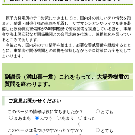
原子力発電所のテロ対策につきましては、国内外の厳しいテロ情勢を踏
まえ、耐爆・耐弾仕様の車両を配置し、サブマシンガンやライフル銃を装
備した原発特別警備隊が24時間態勢で警戒警備を実施しているほか、事業
者や海上保安部など関係機関との合同訓練を推進し、連携強化を図ってい
るところであります。
今後とも、国内外のテロ情勢を踏まえ、必要な警戒警備を継続するとと
もに、事業者や関係機関との連携を保持しながらテロ対策に万全を期して
まいります。
副議長（満山喜一君）これをもって、大場秀樹君の
質問を終わります。
ご意見お聞かせください
このページの情報は役に立ちましたか？
とても
まあまあ
ふつう
あまり
まった
く
このページは見つけやすかったですか？
とても