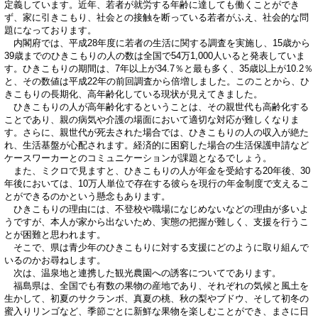
定義しています。近年、若者が就労する年齢に達しても働くことができ
ず、家に引きこもり、社会との接触を断っている若者がふえ、社会的な問
題になっております。
内閣府では、平成28年度に若者の生活に関する調査を実施し、15歳から
39歳までのひきこもりの人の数は全国で54万1,000人いると発表していま
す。ひきこもりの期間は、7年以上が34.7％と最も多く、35歳以上が10.2％
と、その数値は平成22年の前回調査から倍増しました。このことから、ひ
きこもりの長期化、高年齢化している現状が見えてきました。
ひきこもりの人が高年齢化するということは、その親世代も高齢化する
ことであり、親の病気や介護の場面において適切な対応が難しくなりま
す。さらに、親世代が死去された場合では、ひきこもりの人の収入が絶た
れ、生活基盤が心配されます。経済的に困窮した場合の生活保護申請など
ケースワーカーとのコミュニケーションが課題となるでしょう。
また、ミクロで見ますと、ひきこもりの人が年金を受給する20年後、30
年後においては、10万人単位で存在する彼らを現行の年金制度で支えるこ
とができるのかという懸念もあります。
ひきこもりの理由には、不登校や職場になじめないなどの理由が多いよ
うですが、本人が家から出ないため、実態の把握が難しく、支援を行うこ
とが困難と思われます。
そこで、県は青少年のひきこもりに対する支援にどのように取り組んで
いるのかお尋ねします。
次は、温泉地と連携した観光農園への誘客についてであります。
福島県は、全国でも有数の果物の産地であり、それぞれの気候と風土を
生かして、初夏のサクランボ、真夏の桃、秋の梨やブドウ、そして初冬の
蜜入りリンゴなど、季節ごとに新鮮な果物を楽しむことができ、まさに日