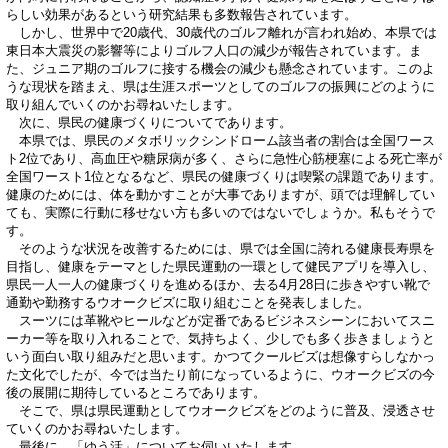
らしい効果があるという研究結果も多数報告されています。
しかし、世界中で20歳代、30歳代のゴルフ離れが言われ始め、本県では
東日本大震災の影響等によりゴルフ人口の減少が報告されています。ま
た、ジュニア期のゴルフに接する機会の減少も懸念されています。このよ
うな現状を踏まえ、県は生涯スポーツとしてのゴルフの振興にどのように
取り組んでいくのかお尋ねいたします。
次に、県民の健康づくりについてであります。
本県では、県民のメタボリックシンドローム該当者の割合は全国ワース
ト2位であり、高血圧や糖尿病が多く、さらに急性心筋梗塞による死亡率が
全国ワースト1位となるなど、県民の健康づくりは喫緊の課題であります。
健康のためには、体を動かすことが大事でありますが、頭では理解してい
ても、実際に行動に移せない方も多いのではないでしょうか。私もそうで
す。
そのような状況を改善するためには、県では全国に誇れる健康長寿県を
目指し、健康をテーマとした県民運動の一環として健民アプリを導入し、
県民一人一人の健康づくりを進めるほか、去る4月28日に歩きやすい靴で
通勤や勤務するウオークビズに取り組むことを発表しました。
スーツには革靴やヒールなどが定番であるビジネスシーンにおいてスニ
ーカー等を取り入れることで、気持ちよく、少しでも多く歩きましょうと
いう面白い取り組みだと思います。かつてクールビズは想像すらしなかっ
た文化でしたが、今では当たり前になっているように、ウオークビズの今
後の展開に期待しているところであります。
そこで、県は県民運動としてウオークビズをどのように普及、浸透させ
ていくのかお尋ねいたします。
最後に、「ゆう活」についてお伺いいたします。