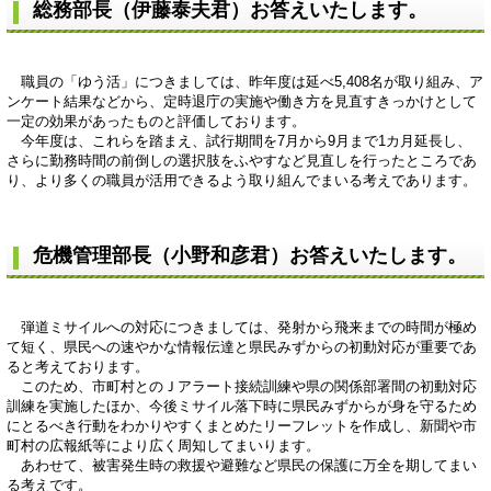
総務部長（伊藤泰夫君）お答えいたします。
職員の「ゆう活」につきましては、昨年度は延べ5,408名が取り組み、ア
ンケート結果などから、定時退庁の実施や働き方を見直すきっかけとして
一定の効果があったものと評価しております。
今年度は、これらを踏まえ、試行期間を7月から9月まで1カ月延長し、
さらに勤務時間の前倒しの選択肢をふやすなど見直しを行ったところであ
り、より多くの職員が活用できるよう取り組んでまいる考えであります。
危機管理部長（小野和彦君）お答えいたします。
弾道ミサイルへの対応につきましては、発射から飛来までの時間が極め
て短く、県民への速やかな情報伝達と県民みずからの初動対応が重要であ
ると考えております。
このため、市町村とのＪアラート接続訓練や県の関係部署間の初動対応
訓練を実施したほか、今後ミサイル落下時に県民みずからが身を守るため
にとるべき行動をわかりやすくまとめたリーフレットを作成し、新聞や市
町村の広報紙等により広く周知してまいります。
あわせて、被害発生時の救援や避難など県民の保護に万全を期してまい
る考えです。