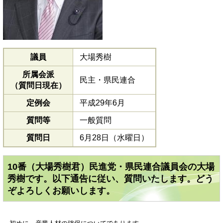
議員
大場秀樹
所属会派
民主・県民連合
（質問日現在）
定例会
平成29年6月
質問等
一般質問
質問日
6月28日（水曜日）
10番（大場秀樹君）民進党・県民連合議員会の大場
秀樹です。以下通告に従い、質問いたします。どう
ぞよろしくお願いします。