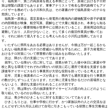
り、福島第一、第二の両原発を抱える本県にとって、原発におけるテロ対
策は喫緊の課題でもあります。軍事アナリストで有名な歴代政権でもアド
バイザーを務めている小川和久氏は、その著書の中で福島原発へのテロを
危惧しています。
福島第一原発は、震災直後から発電所の敷地内の建物配置や原子炉建屋
の内部構造が映像、航空写真、図解などで大量に報道され、本来なら知る
ことのできない重要情報が世界中に公開されていること、原発周辺住民は
避難しており、人目が少ないこと、そして多くの復旧作業員が働いてお
り、それに紛れて侵入することも考えられると小川氏は指摘しておりま
す。
いたずらに県民をあおる必要はありませんが、今後は万が一起こるかも
しれない福島原発へのテロの脅威から県民を守るために、原子力発電所に
おけるテロ対策について県警察の取り組みをお尋ねいたします。
次は、障がい児の支援についてであります。
就学している障がい児に対しては、授業が終了した後や休日に家庭や学
校と異なる環境でそれぞれの障がいの状況に応じ通所で発達を支援する放
課後等デイサービスを行う事業所が大切な役割を担っていると考えます。
近年、児童と保護者のニーズが高まり、県内でも通所支援を行う事業所
の数が少しずつふえております。ただ単に児童を預かるだけの居場所とな
らないよう、適切な支援が行われることが大切です。
そこで、県は障がい児の放課後等デイサービスの質の向上にどのように
取り組んでいるのかお尋ねいたします。
次は、青少年のひきこもりに対する支援についてであります。
ひきこもりとは、仕事や学校に行かず、かつ家族以外の人との交流をほ
とんどせずに6カ月以上続けて自宅に引きこもっている状態と厚生労働省は