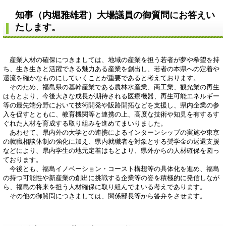
知事（内堀雅雄君）大場議員の御質問にお答えい
たします。
産業人材の確保につきましては、地域の産業を担う若者が夢や希望を持
ち、生き生きと活躍できる魅力ある産業を創出し、若者の本県への定着や
還流を確かなものにしていくことが重要であると考えております。
そのため、福島県の基幹産業である農林水産業、商工業、観光業の再生
はもとより、今後大きな成長が期待される医療機器、再生可能エネルギー
等の最先端分野において技術開発や販路開拓などを支援し、県内企業の参
入を促すとともに、教育機関等と連携の上、高度な技術や知見を有するす
ぐれた人材を育成する取り組みを進めてまいりました。
あわせて、県内外の大学との連携によるインターンシップの実施や東京
の就職相談体制の強化に加え、県内就職者を対象とする奨学金の返還支援
などにより、県内学生の地元定着はもとより、県外からの人材確保を図っ
ております。
今後とも、福島イノベーション・コースト構想等の具体化を進め、福島
の持つ可能性や新産業の創出に挑戦する企業等の姿を積極的に発信しなが
ら、福島の将来を担う人材確保に取り組んでまいる考えであります。
その他の御質問につきましては、関係部長等から答弁をさせます。