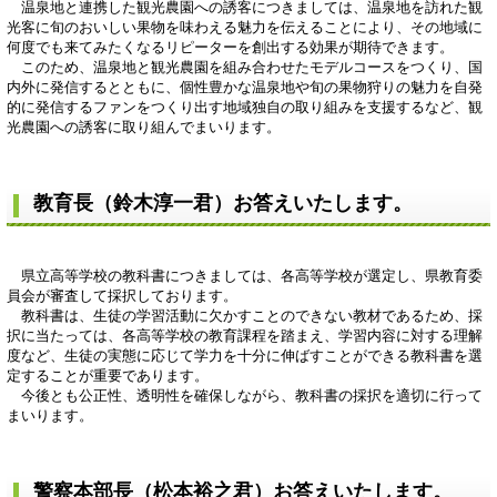
温泉地と連携した観光農園への誘客につきましては、温泉地を訪れた観
光客に旬のおいしい果物を味わえる魅力を伝えることにより、その地域に
何度でも来てみたくなるリピーターを創出する効果が期待できます。
このため、温泉地と観光農園を組み合わせたモデルコースをつくり、国
内外に発信するとともに、個性豊かな温泉地や旬の果物狩りの魅力を自発
的に発信するファンをつくり出す地域独自の取り組みを支援するなど、観
光農園への誘客に取り組んでまいります。
教育長（鈴木淳一君）お答えいたします。
県立高等学校の教科書につきましては、各高等学校が選定し、県教育委
員会が審査して採択しております。
教科書は、生徒の学習活動に欠かすことのできない教材であるため、採
択に当たっては、各高等学校の教育課程を踏まえ、学習内容に対する理解
度など、生徒の実態に応じて学力を十分に伸ばすことができる教科書を選
定することが重要であります。
今後とも公正性、透明性を確保しながら、教科書の採択を適切に行って
まいります。
警察本部長（松本裕之君）お答えいたします。