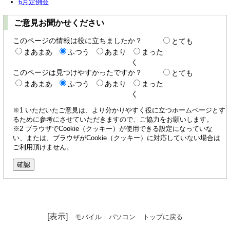
6月定例会
ご意見お聞かせください
このページの情報は役に立ちましたか？
とても
まあまあ
ふつう
あまり
まった
く
このページは見つけやすかったですか？
とても
まあまあ
ふつう
あまり
まった
く
※1 いただいたご意見は、より分かりやすく役に立つホームページとす
るために参考にさせていただきますので、ご協力をお願いします。
※2 ブラウザでCookie（クッキー）が使用できる設定になっていな
い、または、ブラウザがCookie（クッキー）に対応していない場合は
ご利用頂けません。
[表示]
モバイル
パソコン
トップに戻る