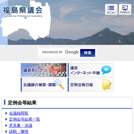
福島県議会
定例会等結果
会議録閲覧
定例会等結果一覧
意見書・決議
請願・陳情