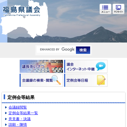
福島県議会
定例会等結果
会議録閲覧
定例会等結果一覧
意見書・決議
請願・陳情