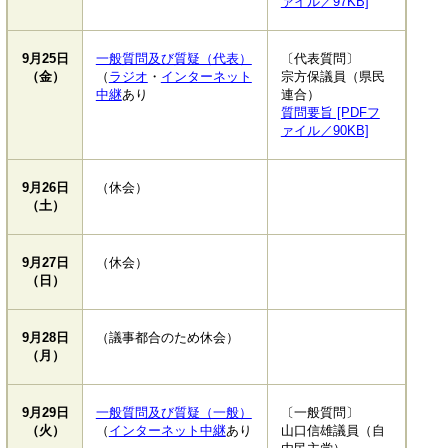
ァイル／97KB]
9月25日
一般質問及び質疑（代表）
〔代表質問〕
（金）
（
ラジオ
・
インターネット
宗方保議員（県民
中継
あり
連合）
質問要旨 [PDFフ
ァイル／90KB]
9月26日
（休会）
（土）
9月27日
（休会）
（日）
9月28日
（議事都合のため休会）
（月）
9月29日
一般質問及び質疑（一般）
〔一般質問〕
（火）
（
インターネット中継
あり
山口信雄議員（自