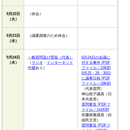
9月22日
（休会）
（火）
9月23日
（議案調査のため休会）
（水）
9月24日
一般質問及び質疑（代表）
9月24日の会議に
（木）
（
ラジオ
・
インターネット
付する事件 [PDF
中継
あり）
ファイル／23KB]
9月25・29・30日
に議事日程 [PDF
ファイル／29KB]
〔代表質問〕
神山悦子議員（日
本共産党）
質問要旨 [PDFフ
ァイル／141KB]
佐藤政隆議員（自
由民主党）
質問要旨 [PDFフ