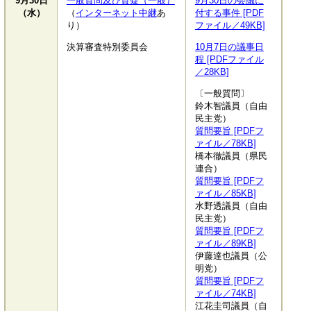
9月30日
一般質問及び質疑（一般）
9月30日の会議に
（水）
（
インターネット中継
あ
付する事件 [PDF
り）
ファイル／49KB]
決算審査特別委員会
10月7日の議事日
程 [PDFファイル
／28KB]
〔一般質問〕
鈴木智議員（自由
民主党）
質問要旨 [PDFフ
ァイル／78KB]
橋本徹議員（県民
連合）
質問要旨 [PDFフ
ァイル／85KB]
水野透議員（自由
民主党）
質問要旨 [PDFフ
ァイル／89KB]
伊藤達也議員（公
明党）
質問要旨 [PDFフ
ァイル／74KB]
江花圭司議員（自