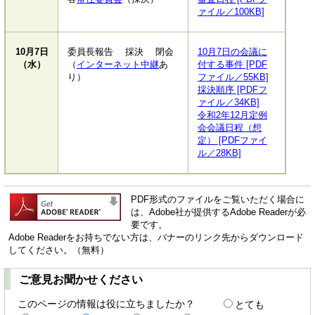
ァイル／100KB]
10月7日
委員長報告 採決 閉会
10月7日の会議に
（水）
（
インターネット中継
あ
付する事件 [PDF
り）
ファイル／55KB]
採決順序 [PDFフ
ァイル／34KB]
令和2年12月定例
会会議日程（想
定） [PDFファイ
ル／28KB]
PDF形式のファイルをご覧いただく場合に
は、Adobe社が提供するAdobe Readerが必
要です。
Adobe Readerをお持ちでない方は、バナーのリンク先からダウンロード
してください。（無料）
ご意見お聞かせください
このページの情報は役に立ちましたか？
とても