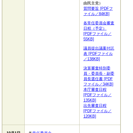
由民主党）
質問要旨 [PDFフ
ァイル／84KB]
各常任委員会審査
日程（予定）
[PDFファイル／
55KB]
議員提出議案付託
表 [PDFファイル
／138KB]
決算審査特別委
員・委員長・副委
員長選任書 [PDF
ファイル／34KB]
本庁審査日程
[PDFファイル／
135KB]
出先審査日程
[PDFファイル／
120KB]