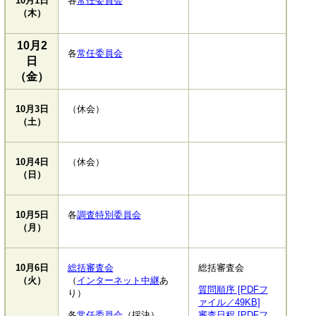
10月1日
各
常任委員会
（木）
10月2
各
常任委員会
日
（金）
10月3日
（休会）
（土）
10月4日
（休会）
（日）
10月5日
各
調査特別委員会
（月）
10月6日
総括審査会
総括審査会
（火）
（
インターネット中継
あ
質問順序 [PDFフ
り）
ァイル／49KB]
各
常任委員会
（採決）
審査日程 [PDFフ