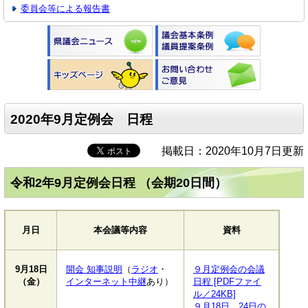
委員会等による報告書
2020年9月定例会 日程
掲載日：2020年10月7日更新
令和2年9月定例会日程 （会期20日間）
月日
本会議等内容
資料
9月18日
開会 知事説明
（
ラジオ
・
９月定例会の会議
（金）
インターネット中継
あり）
日程 [PDFファイ
ル／24KB]
９月18日、24日の