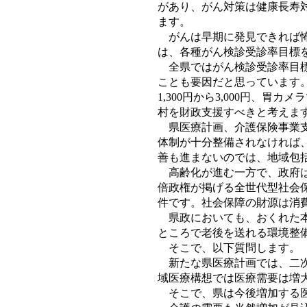
があり、がん対策は健康長寿
ます。
がんは早期に発見できれば怖
は、各種がん検診受診率目標を
全県ではがん検診受診率目標
ことも要因だと思っています。
1,300円から3,000円、
村を財政支援すべきと考えま
県医療計画、介護保険事業支
体制が十分整備されなければ
善も進まないのでは、地域包
高齢化が進む一方で、政府は
倍政権が掲げる全世代型社会
件です。社会保障の財源は消
県政においても、おくれた本
ところで老後を送れる環境整
そこで、以下質問します。
新たな県医療計画では、二次
域医療構想では医療需要は増
そこで、県は今後増加する医