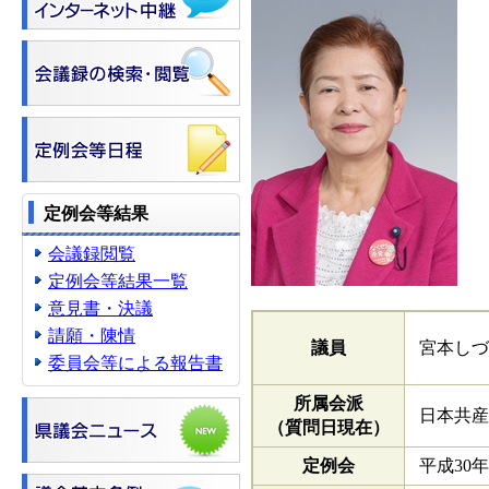
定例会等結果
会議録閲覧
定例会等結果一覧
意見書・決議
請願・陳情
議員
宮本しづ
委員会等による報告書
所属会派
日本共産
（質問日現在）
定例会
平成30年