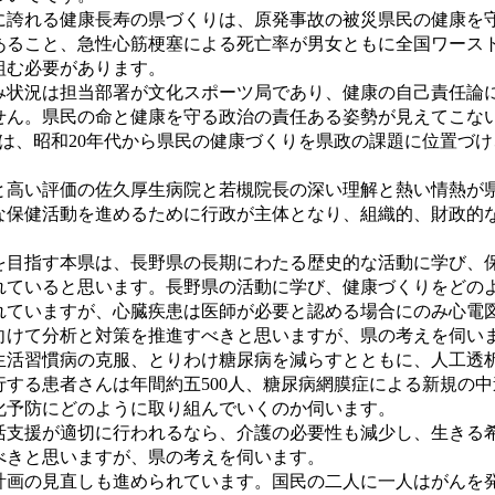
誇れる健康長寿の県づくりは、原発事故の被災県民の健康を守
あること、急性心筋梗塞による死亡率が男女ともに全国ワース
組む必要があります。
状況は担当部署が文化スポーツ局であり、健康の自己責任論に
せん。県民の命と健康を守る政治の責任ある姿勢が見えてこな
は、昭和20年代から県民の健康づくりを県政の課題に位置づ
。
高い評価の佐久厚生病院と若槻院長の深い理解と熱い情熱が県
な保健活動を進めるために行政が主体となり、組織的、財政的
目指す本県は、長野県の長期にわたる歴史的な活動に学び、保
れていると思います。長野県の活動に学び、健康づくりをどの
ていますが、心臓疾患は医師が必要と認める場合にのみ心電図
向けて分析と対策を推進すべきと思いますが、県の考えを伺い
活習慣病の克服、とりわけ糖尿病を減らすとともに、人工透析
する患者さんは年間約五500人、糖尿病網膜症による新規の中
化予防にどのように取り組んでいくのか伺います。
支援が適切に行われるなら、介護の必要性も減少し、生きる希
べきと思いますが、県の考えを伺います。
画の見直しも進められています。国民の二人に一人はがんを発