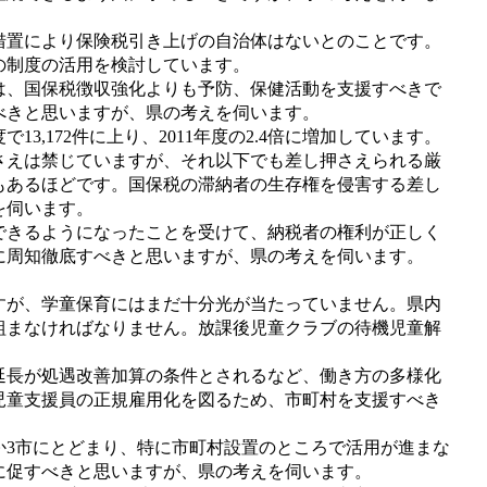
置により保険税引き上げの自治体はないとのことです。
の制度の活用を検討しています。
、国保税徴収強化よりも予防、保健活動を支援すべきで
べきと思いますが、県の考えを伺います。
,172件に上り、2011年度の2.4倍に増加しています。
押さえは禁じていますが、それ以下でも差し押さえられる厳
もあるほどです。国保税の滞納者の生存権を侵害する差し
を伺います。
できるようになったことを受けて、納税者の権利が正しく
に周知徹底すべきと思いますが、県の考えを伺います。
が、学童保育にはまだ十分光が当たっていません。県内
り組まなければなりません。放課後児童クラブの待機児童解
長が処遇改善加算の条件とされるなど、働き方の多様化
児童支援員の正規雇用化を図るため、市町村を支援すべき
3市にとどまり、特に市町村設置のところで活用が進まな
に促すべきと思いますが、県の考えを伺います。