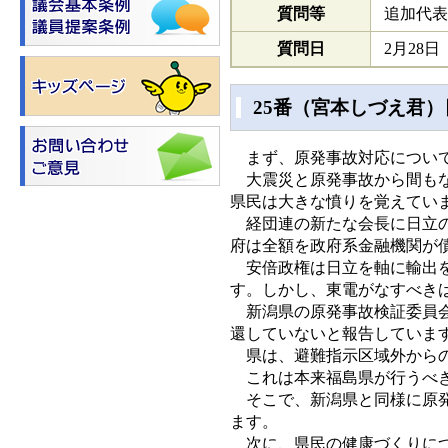
質問等
追加代表
質問日
2月28
25番（宮本しづえ君
まず、原発事故対応につい
大震災と原発事故から間もな
県民は大きな憤りを覚えてい
経団連の新たな会長に日立の
府は全額を政府系金融機関が
安倍政権は日立を軸に輸出を
す。しかし、東電がなすべき
新潟県の原発事故検証委員会
還していないと報告していま
県は、避難指示区域外からの
これは本来福島県が行うべ
そこで、新潟県と同様に原発
ます。
次に、県民の健康づくりに