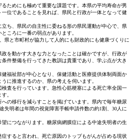
るためにも極めて重要な課題です。本県の平均寿命が男
ト一位であることを見れば、県民と行政が一体となって健
立ち、県民の自主性に委ねる形の県民運動が中心で、県
いところに一番の弱点があります。
け、県と市町村が協力して人的にも財政的にも健康づくりに
政を動かす大きな力となったことは確かですが、行政が
な条件整備を行ってきた教訓は貴重であり、学ぶ点が大き
健福祉部が中心となり、保健活動と医療提供体制両面か
ように推進するのか、県の考えを伺います。
検査を行っています。急性心筋梗塞による死亡率全国一
ます。
への移行を減らすことを掲げています。県内で毎年糖尿
途失明者は年間の視覚障害手帳申請件数の約1割、30人に
望につながります。糖尿病網膜症による中途失明者の生
症すると言われ、死亡原因のトップもがんが占める現状