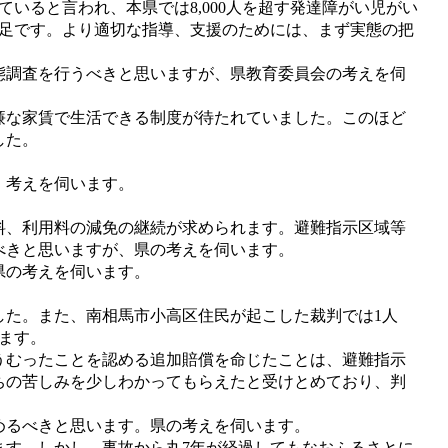
ると言われ、本県では8,000人を超す発達障がい児がい
不足です。より適切な指導、支援のためには、まず実態の把
調査を行うべきと思いますが、県教育委員会の考えを伺
な家賃で生活できる制度が待たれていました。このほど
した。
、考えを伺います。
、利用料の減免の継続が求められます。避難指示区域等
べきと思いますが、県の考えを伺います。
県の考えを伺います。
した。また、南相馬市小高区住民が起こした裁判では1人
ます。
むったことを認める追加賠償を命じたことは、避難指示
ちの苦しみを少しわかってもらえたと受けとめており、判
めるべきと思います。県の考えを伺います。
す。しかし、事故から丸7年が経過してもなおふるさとに