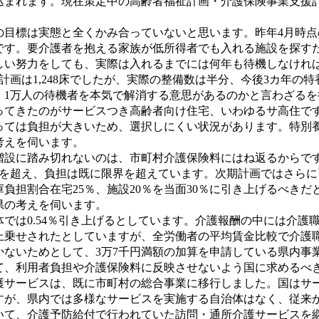
まれます。現在策定中の高齢者福祉計画・介護保険事業支援計
目標は実態と全くかみ合っていないと思います。昨年4月時点
です。要介護者を抱える家族が低所得者でも入れる施設を探す
しい努力をしても、実際は入れるまでには何年も待機しなけれ
画は1,248床でしたが、実際の整備数は半分、今後3カ年の特
、1万人の待機者を本気で解消する意思があるのかと言わざるを
きたのがサービスつき高齢者向け住宅、いわゆるサ高住です。県
っては負担が大きいため、選択しにくい状況があります。特別
考えを伺います。
設に踏み切れないのは、市町村介護保険料にはね返るからです。
倍を超え、負担は既に限界を超えています。次期計画ではさら
担割合在宅25％、施設20％を当面30％に引き上げるべき
県の考えを伺います。
では0.54％引き上げるとしています。介護報酬の中には介護
上乗せされたとしていますが、全労働者の平均賃金比較で介護
ないためとして、3万7千円満額の加算を申請している県内事業
、利用者負担や介護保険料に反映させないよう国に求めるべ
サービスは、既に市町村の総合事業に移行しました。国はサー
すが、県内では多様なサービスを実施する自治体はなく、従来
て、介護予防給付で行われていた訪問・通所介護サービスを継