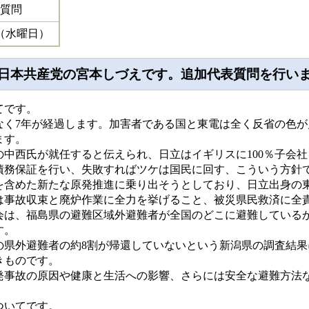
質問
日（水曜日）
）日本共産党の宮本しづえです。追加代表質問を行い
てです。
く7年が経過します。加害者である国と東電は全く反省の色が
ます。
中西氏が就任すると伝えられ、日立はイギリスに100％子会社
債務保証を行い、失敗すればツケは国民に回す、こういう方針
含めた新たな原発推進に乗り出そうとしており、日立出身の
は事故収束と廃炉作業に全力を挙げること、被災県民救済に全
は、福島県の避難区域外避難者が全国のどこに避難しているか
す。
県外避難者の約8割が帰還していないという新潟県の調査結果
きものです。
事故の原因や健康と生活への影響、さらには安全な避難方法な
ついてです。