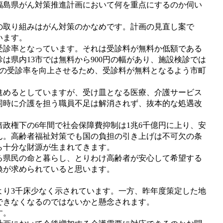
福島県がん対策推進計画において何を重点にするのか伺い
の取り組みはがん対策のかなめです。計画の見直し案で
います。
診率となっています。それは受診料が無料か低額である
県内13市では無料から900円の幅があり、施設検診では
。がん検診の受診率を向上させるため、受診料が無料となるよう市町
めるとしていますが、受け皿となる医療、介護サービス
同時に介護を担う職員不足は解消されず、抜本的な処遇改
政権下の6年間で社会保障費抑制は1兆6千億円に上り、安
ん。高齢者福祉対策でも国の負担の引き上げは不可欠の条
ら十分な財源が生まれてきます。
県民の命と暮らし、とりわけ高齢者が安心して希望する
換が求められていると思います。
より3千床少なく示されています。一方、昨年度策定した地
できなくなるのではないかと懸念されます。
す。