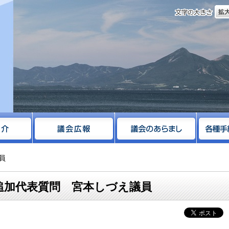
文字
サイト
員
 追加代表質問 宮本しづえ議員