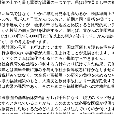
対策の上でも最も重要な課題の一つです。県は現在見直し中の
い病気ではなく、いかに早期発見率を高めるか、検診率向上
50％、乳がんと子宮がんは60％と、前期と同じ目標を掲げて
は未達成ですが、会津方部は他地区と比較すると比較的高い受
がん検診の個人負担を比較すると、例えば、胃がんの集団検診は
胃カメラでは1,300円から4,000円と3倍以上の開きがあります
すが、県の考えを伺います。
援計画の見直しも行われています。国は医療も介護も在宅を進
、行き場のない高齢者が大量に生まれることが危惧されます。
括ケアシステムは深化させるどころか機能すらできません。
社会保障の自然増を抑制する方針をとり続けてきた結果、安倍
保障とは国民全般に痛みを与える社会保障改悪にほかなりませ
費税頼みではなく、大企業と富裕層への応分の負担を求めるな
県の福祉施策のもと、大震災と原発事故により一層深刻化する
備は喫緊の課題であり、そのためにも福祉型県政への本格的転
医療圏の基準病床数合計が1万7千床になり、現状のベッド数
大するとされていることから、このままでは必要な医療が提供
療需要に対応するためどのように取り組んでいくのか伺いま