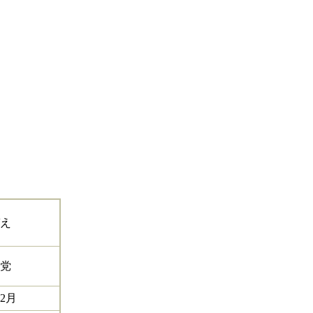
え
党
2月