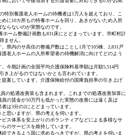
画において今後増加する介護需要に対応できるのかお聞
の特別養護老人ホームの待機者は1万人を超えており、こ
ために10カ所もの特養ホームを回り、あきがないため入所
ばならないのが実態なのです。
養ホーム整備計画数も831床にとどまっています。市町村計
得ません。
内のサ高住の整備戸数はことし1月で105棟、2,831戸
養護老人ホームの入所希望者の待機解消に向けてどのよう
今期計画の全国平均介護保険料基準額は月額5,514円
に引き上がるのではないかとも言われています。
だと提案しています。介護保険給付の国庫負担率の引き上げ
職員の処遇改善策も含まれます。これまでの処遇改善加算に
職員の賃金が10万円も低かった実態の改善には遠く及ば
者は3分の2にとどまっています。
きと思いますが、県の考えを伺います。
ビス体系を安上がりのボランティアなどによる多様なサ
からのサービスを維持しています。
続できるよう国に求めるべきですが、県の考えを伺いま