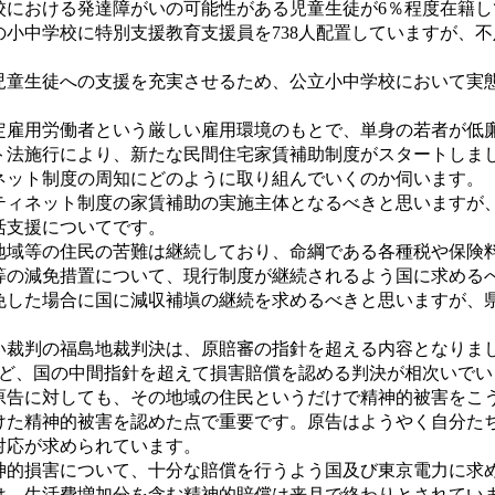
おける発達障がいの可能性がある児童生徒が6％程度在籍してい
の小中学校に特別支援教育支援員を738人配置していますが、
童生徒への支援を充実させるため、公立小中学校において実態
雇用労働者という厳しい雇用環境のもとで、単身の若者が低廉
ト法施行により、新たな民間住宅家賃補助制度がスタートしま
ット制度の周知にどのように取り組んでいくのか伺います。
ィネット制度の家賃補助の実施主体となるべきと思いますが
支援についてです。
域等の住民の苦難は継続しており、命綱である各種税や保険料
等の減免措置について、現行制度が継続されるよう国に求める
した場合に国に減収補塡の継続を求めるべきと思いますが、
い裁判の福島地裁判決は、原賠審の指針を超える内容となりま
など、国の中間指針を超えて損害賠償を認める判決が相次いでい
告に対しても、その地域の住民というだけで精神的被害をこう
けた精神的被害を認めた点で重要です。原告はようやく自分た
対応が求められています。
的損害について、十分な賠償を行うよう国及び東京電力に求
、生活費増加分を含む精神的賠償は来月で終わりとされていま