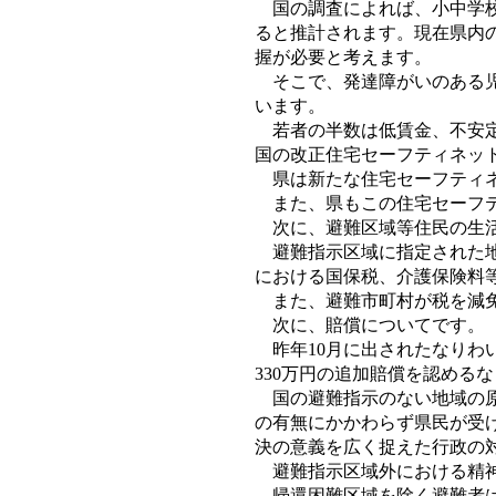
国の調査によれば、小中学校に
ると推計されます。現在県内
握が必要と考えます。
そこで、発達障がいのある児
います。
若者の半数は低賃金、不安定
国の改正住宅セーフティネッ
県は新たな住宅セーフティネ
また、県もこの住宅セーフテ
次に、避難区域等住民の生活
避難指示区域に指定された地
における国保税、介護保険料
また、避難市町村が税を減免
次に、賠償についてです。
昨年10月に出されたなりわ
330万円の追加賠償を認める
国の避難指示のない地域の原
の有無にかかわらず県民が受
決の意義を広く捉えた行政の
避難指示区域外における精神
帰還困難区域を除く避難者は