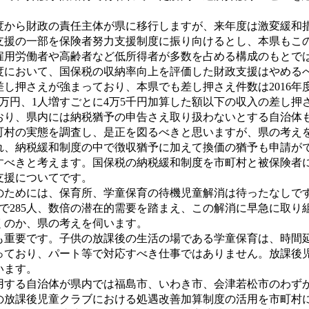
から財政の責任主体が県に移行しますが、来年度は激変緩和措
支援の一部を保険者努力支援制度に振り向けるとし、本県もこ
用労働者や高齢者など低所得者が多数を占める構成のもとでは
度において、国保税の収納率向上を評価した財政支援はやめる
さえが強まっており、本県でも差し押さえ件数は2016年度で13
万円、1人増すごとに4万5千円加算した額以下の収入の差し
おり、県内には納税猶予の申告さえ取り扱わないとする自治体
町村の実態を調査し、是正を図るべきと思いますが、県の考え
され、納税緩和制度の中で徴収猶予に加えて換価の猶予も申請が
すべきと考えます。国保税の納税緩和制度を市町村と被保険者
援についてです。
ためには、保育所、学童保育の待機児童解消は待ったなしです
で285人、数倍の潜在的需要を踏まえ、この解消に早急に取
くのか、県の考えを伺います。
重要です。子供の放課後の生活の場である学童保育は、時間延
っており、パート等で対応すべき仕事ではありません。放課後
います。
する自治体が県内では福島市、いわき市、会津若松市のわずか
の放課後児童クラブにおける処遇改善加算制度の活用を市町村