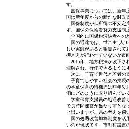
す。
国保事業については、新年度
国は新年度からの新たな財政
国保制度が低所得の不安定雇
す。国保の保険者努力支援制
全国的に国保税滞納者への差し押
国の通達では、世帯主1人10
しい実態があると報告されて
押さえが行われていないか市
2015年、地方税法が改正
理解され、行使できるように
次に、子育て世代と若者の支
子育てしやすい社会の実現の
の学童保育の待機児は昨年5月
消にどのように取り組んでい
学童保育支援員の処遇改善も
で長時間運営が当たり前とな
と思いますが、県の考えを伺
国の処遇改善加算制度を活用
いのが現状です。市町村設置