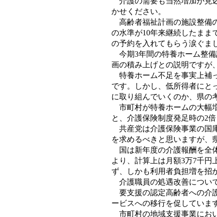
介護の需要も当然増加が見込
かせください。
高齢者福祉計画の施設整備の
の水準が10年来継続したまま
の予約を入れてもらう涙ぐま
今期3年間の特養ホーム整備計
画の積み上げとの説明ですが
特養ホーム不足を事実上補って
です。しかし、低所得者にと
に取り組んでいくのか、県の
市町村が特養ホームの大幅増
と、介護保険制度発足時の2
共産党は介護保険事業の国庫負
を求めるべきと思いますが、
国は新年度の介護報酬を全体
より、計算上は月額3万7千円
ず、しかも利用者負担増を招か
介護職員の処遇改善について
要支援の認定高齢者への介護
ービスへの移行を促していま
市町村の地域支援事業におい