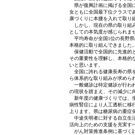
県が復興計画に掲げる全国に
女ともに全国最下位クラスで
康づくりに本腰を入れて取り
しかし、現在の県の取り組み
としての本気度が感じられま
平均寿命が全国1位の長野県
本格的に取り組んできました
保健活動で全国的に先進的と
その重要性を理解し、本格的
いと思います。
全国に誇れる健康長寿の県を
ら体系的な取り組みが求めら
一般健診は特定健診が行われ
の現状を踏まえ、その減少に
新年度の健康づくりでは、生
病性腎症により人工透析に移行
上ります。県は糖尿病の重症
中途失明者に対する自立生活
活向上のための支援を充実す
がん対策推進条例に基づく計