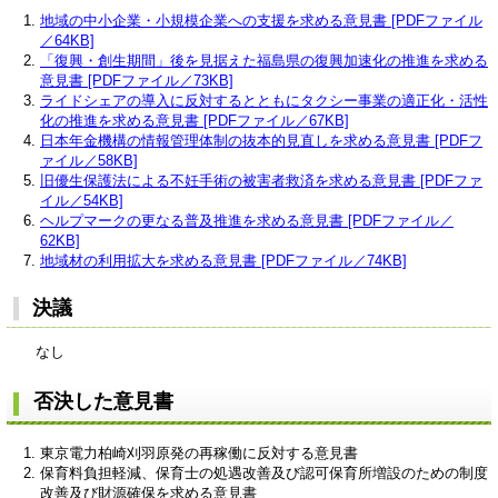
地域の中小企業・小規模企業への支援を求める意見書 [PDFファイル
／64KB]
「復興・創生期間」後を見据えた福島県の復興加速化の推進を求める
意見書 [PDFファイル／73KB]
ライドシェアの導入に反対するとともにタクシー事業の適正化・活性
化の推進を求める意見書 [PDFファイル／67KB]
日本年金機構の情報管理体制の抜本的見直しを求める意見書 [PDFフ
ァイル／58KB]
旧優生保護法による不妊手術の被害者救済を求める意見書 [PDFファ
イル／54KB]
ヘルプマークの更なる普及推進を求める意見書 [PDFファイル／
62KB]
地域材の利用拡大を求める意見書 [PDFファイル／74KB]
決議
なし
否決した意見書
東京電力柏崎刈羽原発の再稼働に反対する意見書
保育料負担軽減、保育士の処遇改善及び認可保育所増設のための制度
改善及び財源確保を求める意見書