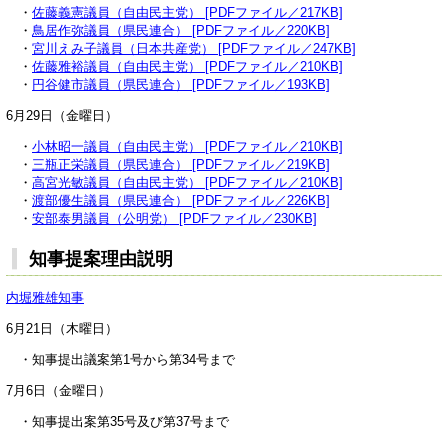
・
佐藤義憲議員（自由民主党） [PDFファイル／217KB]
・
鳥居作弥議員（県民連合） [PDFファイル／220KB]
・
宮川えみ子議員（日本共産党） [PDFファイル／247KB]
・
佐藤雅裕議員（自由民主党） [PDFファイル／210KB]
・
円谷健市議員（県民連合） [PDFファイル／193KB]
6月29日（金曜日）
・
小林昭一議員（自由民主党） [PDFファイル／210KB]
・
三瓶正栄議員（県民連合） [PDFファイル／219KB]
・
高宮光敏議員（自由民主党） [PDFファイル／210KB]
・
渡部優生議員（県民連合） [PDFファイル／226KB]
・
安部泰男議員（公明党） [PDFファイル／230KB]
知事提案理由説明
内堀雅雄知事
6月21日（木曜日）
・知事提出議案第1号から第34号まで
7月6日（金曜日）
・知事提出案第35号及び第37号まで