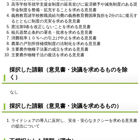
高等学校等就学支援金制度の延長並びに返済猶予や減免制度のある奨
学金制度を整備・拡充することを求める意見書
義務教育諸学校教職員給与費の義務教育費国庫負担を2分の1に復元す
るとともに制度の充実を求める意見書
憲法第9条を改正しないことを求める意見書
核兵器禁止条約の署名・批准を求める意見書
消費税率１０％への引上げ中止を求める意見書
農業の戸別所得補償制度の法制化を求める意見書
主要農作物種子法案の成立を求める意見書
主要農作物種子法の復活を求める意見書
採択した請願（意見書・決議を求めるものを除
く）
なし
採択した請願（意見書・決議を求めるもの）
ライドシェアの導入に反対し、安全・安心なタクシーを求める意見書
の提出について