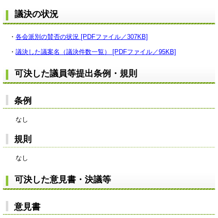
議決の状況
・
各会派別の賛否の状況 [PDFファイル／307KB]
・
議決した議案名（議決件数一覧） [PDFファイル／95KB]
可決した議員等提出条例・規則
条例
なし
規則
なし
可決した意見書・決議等
意見書