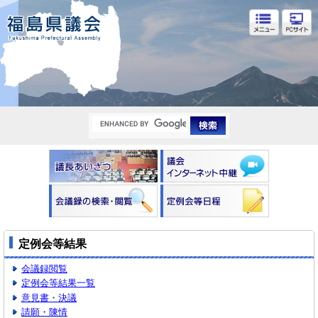
福島県議会
定例会等結果
会議録閲覧
定例会等結果一覧
意見書・決議
請願・陳情