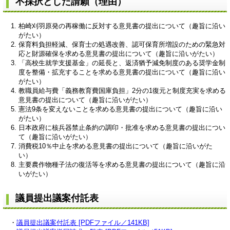
不採択とした請願（理由）
柏崎刈羽原発の再稼働に反対する意見書の提出について（趣旨に沿い
がたい）
保育料負担軽減、保育士の処遇改善、認可保育所増設のための緊急対
応と財源確保を求める意見書の提出について（趣旨に沿いがたい）
「高校生就学支援基金」の延長と、返済猶予減免制度のある奨学金制
度を整備・拡充することを求める意見書の提出について（趣旨に沿い
がたい）
教職員給与費「義務教育費国庫負担」2分の1復元と制度充実を求める
意見書の提出について（趣旨に沿いがたい）
憲法9条を変えないことを求める意見書の提出について（趣旨に沿い
がたい）
日本政府に核兵器禁止条約の調印・批准を求める意見書の提出につい
て（趣旨に沿いがたい）
消費税10％中止を求める意見書の提出について（趣旨に沿いがた
い）
主要農作物種子法の復活等を求める意見書の提出について（趣旨に沿
いがたい）
議員提出議案付託表
・
議員提出議案付託表 [PDFファイル／141KB]