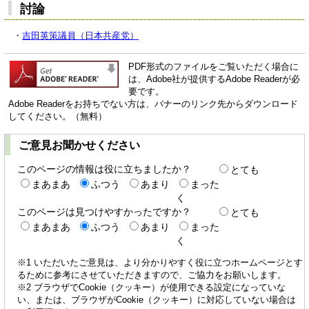
討論
・
吉田英策議員（日本共産党）
PDF形式のファイルをご覧いただく場合に
は、Adobe社が提供するAdobe Readerが必
要です。
Adobe Readerをお持ちでない方は、バナーのリンク先からダウンロード
してください。（無料）
ご意見お聞かせください
このページの情報は役に立ちましたか？
とても
まあまあ
ふつう
あまり
まった
く
このページは見つけやすかったですか？
とても
まあまあ
ふつう
あまり
まった
く
※1 いただいたご意見は、より分かりやすく役に立つホームページとす
るために参考にさせていただきますので、ご協力をお願いします。
※2 ブラウザでCookie（クッキー）が使用できる設定になっていな
い、または、ブラウザがCookie（クッキー）に対応していない場合は