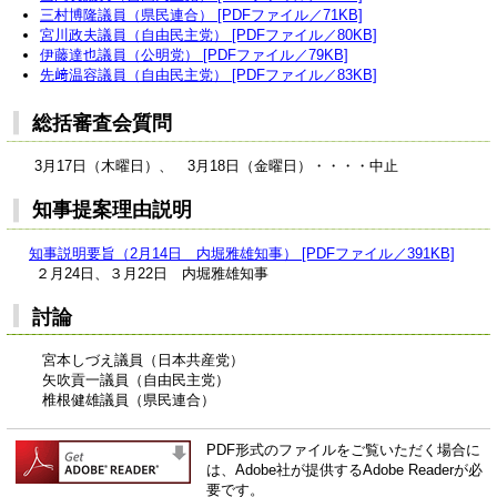
三村博隆議員（県民連合） [PDFファイル／71KB]
宮川政夫議員（自由民主党） [PDFファイル／80KB]
伊藤達也議員（公明党） [PDFファイル／79KB]
先﨑温容議員（自由民主党） [PDFファイル／83KB]
総括審査会質問
3月17日（木曜日）、 3月18日（金曜日）・・・・中止
知事提案理由説明
知事説明要旨（2月14日 内堀雅雄知事） [PDFファイル／391KB]
２月24日、３月22日 内堀雅雄知事
討論
宮本しづえ議員（日本共産党）
矢吹貢一議員（自由民主党）
椎根健雄議員（県民連合）
PDF形式のファイルをご覧いただく場合に
は、Adobe社が提供するAdobe Readerが必
要です。