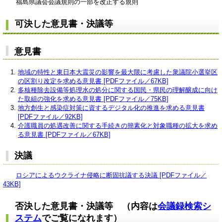
福島県議会会議規則の一部を改正する規則
可決した意見書・決議等
意見書
地域の特性と東日本大震災の影響を最大限に考慮した衆議院小選挙区
の区割り改定を求める意見書 [PDFファイル／67KB]
多核種除去設備等処理水の処分に関する国民・県民の理解醸成に向け
た取組の強化を求める意見書 [PDFファイル／75KB]
地方創生と感染症対策に資するデジタル化の推進を求める意見書
[PDFファイル／92KB]
介護職員の処遇改善に関する手続きの簡素化と対象職種の拡大を求め
る意見書 [PDFファイル／67KB]
決議
ロシアによるウクライナ侵略に断固抗議する決議 [PDFファイル／
43KB]
否決した意見書・決議等 （内容は
会議録検索シ
ステム
でご覧になれます）