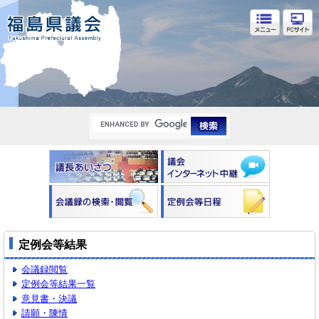
福島県議会
定例会等結果
会議録閲覧
定例会等結果一覧
意見書・決議
請願・陳情