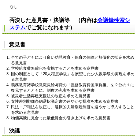
なし
否決した意見書・決議等 （内容は
会議録検索シ
ステム
でご覧になれます）
意見書
全ての子どもにより良い幼児教育・保育の保障と無償化の拡充を求め
る意見書
学校給食費無償化を実施することを求める意見書
国の制度として「20人程度学級」を展望した少人数学級の実現を求め
る意見書
義務教育諸学校教職員給与費の「義務教育費国庫負担」を２分の１に
復元するとともに、制度の充実を求める意見書
被災者生活再建支援法の改正を求める意見書
女性差別撤廃条約選択議定書の速やかな批准を求める意見書
民法・戸籍法を改正し、選択的夫婦別姓制度を速やかに導入すること
を求める意見書
物価高騰に見合った最低賃金の引き上げを求める意見書
決議