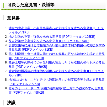
可決した意見書・決議等
意見書
地域の中小企業・小規模事業者への支援拡充を求める意見書 [PDFフ
ァイル／71KB]
地方財政の充実・強化を求める意見書 [PDFファイル／105KB]
災害対策の充実強化を求める意見書 [PDFファイル／84KB]
災害発生時における信頼性の高い情報連携体制の構築への支援を求め
る意見書 [PDFファイル／71KB]
第２期復興・創生期間以降における復興の更なる加速化を求める意見
書 [PDFファイル／77KB]
除去土壌等の県外での再生利用の実現に向けた取組の強化を求める意
見書 [PDFファイル／69KB]
聴覚補助機器等の積極的な活用への支援を求める意見書 [PDFファイ
ル／71KB]
地域における「こども誰でも通園制度」の制度拡充等を求める意見書
[PDFファイル／77KB]
若者のオーバードーズ(薬物の過剰摂取)防止対策の強化を求める意見
書 [PDFファイル／88KB]
決議