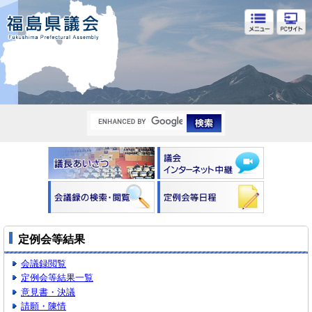
福島県議会
定例会等結果
会議録閲覧
定例会等結果一覧
意見書・決議
請願・陳情