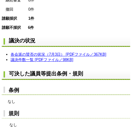
継続審査 0件
撤回 0件
請願採択 1件
請願不採択 6件
議決の状況
各会派の賛否の状況（7月3日） [PDFファイル／367KB]
議決件数一覧 [PDFファイル／98KB]
可決した議員等提出条例・規則
条例
なし
規則
なし