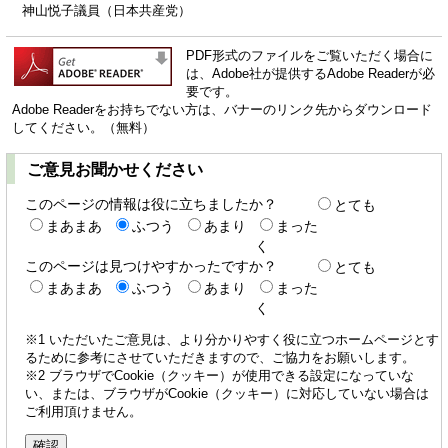
神山悦子議員（日本共産党）
PDF形式のファイルをご覧いただく場合に
は、Adobe社が提供するAdobe Readerが必
要です。
Adobe Readerをお持ちでない方は、バナーのリンク先からダウンロード
してください。（無料）
ご意見お聞かせください
このページの情報は役に立ちましたか？
とても
まあまあ
ふつう
あまり
まった
く
このページは見つけやすかったですか？
とても
まあまあ
ふつう
あまり
まった
く
※1 いただいたご意見は、より分かりやすく役に立つホームページとす
るために参考にさせていただきますので、ご協力をお願いします。
※2 ブラウザでCookie（クッキー）が使用できる設定になっていな
い、または、ブラウザがCookie（クッキー）に対応していない場合は
ご利用頂けません。