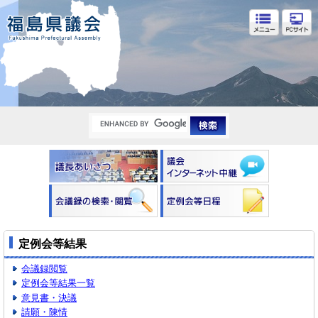
福島県議会
定例会等結果
会議録閲覧
定例会等結果一覧
意見書・決議
請願・陳情