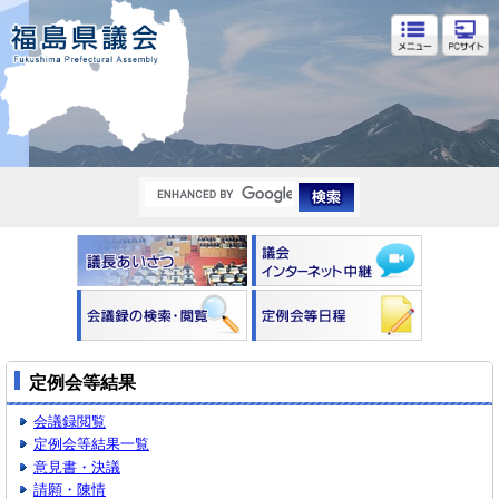
福島県議会
定例会等結果
会議録閲覧
定例会等結果一覧
意見書・決議
請願・陳情