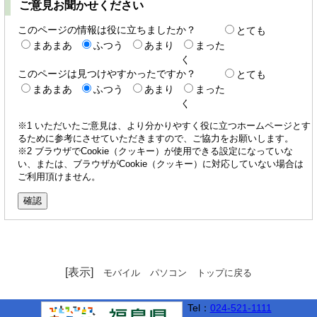
ご意見お聞かせください
このページの情報は役に立ちましたか？
とても
まあまあ
ふつう
あまり
まった
く
このページは見つけやすかったですか？
とても
まあまあ
ふつう
あまり
まった
く
※1 いただいたご意見は、より分かりやすく役に立つホームページとす
るために参考にさせていただきますので、ご協力をお願いします。
※2 ブラウザでCookie（クッキー）が使用できる設定になっていな
い、または、ブラウザがCookie（クッキー）に対応していない場合は
ご利用頂けません。
[表示]
モバイル
パソコン
トップに戻る
Tel：
024-521-1111