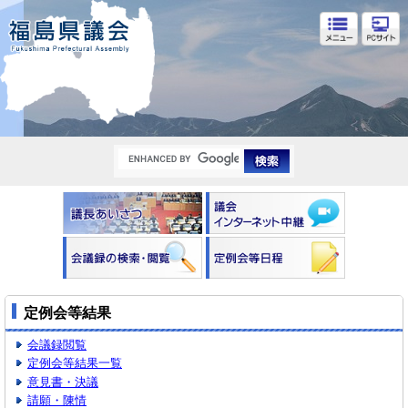
福島県議会
定例会等結果
会議録閲覧
定例会等結果一覧
意見書・決議
請願・陳情