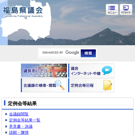
福島県議会
定例会等結果
会議録閲覧
定例会等結果一覧
意見書・決議
請願・陳情