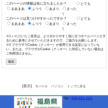
このページの情報は役に立ちましたか？
とても
まあまあ
ふつう
あまり
まった
く
このページは見つけやすかったですか？
とても
まあまあ
ふつう
あまり
まった
く
※1 いただいたご意見は、より分かりやすく役に立つホームページとす
るために参考にさせていただきますので、ご協力をお願いします。
※2 ブラウザでCookie（クッキー）が使用できる設定になっていな
い、または、ブラウザがCookie（クッキー）に対応していない場合は
ご利用頂けません。
[表示]
モバイル
パソコン
トップに戻る
Tel：
024-521-1111