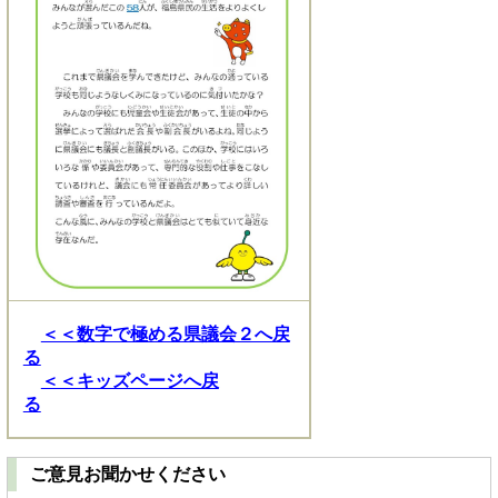
＜＜数字で極める県議会２へ戻
る
＜＜キッズページへ戻
る
ご意見お聞かせください