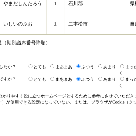
やまだしんたろう
1
石川郡
県
いしいのぶお
１
二本松市
自
員（期別議席番号降順）
したか？
とても
まあまあ
ふつう
あまり
まっ
く
ですか？
とても
まあまあ
ふつう
あまり
まっ
く
り分かりやすく役に立つホームページとするために参考にさせていただ
クッキー）が使用できる設定になっていない、または、ブラウザがCookie