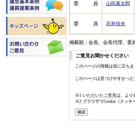
委 員
山田真太郎
委 員
石井信夫
掲載順：会長、会長代理、委
ご意見お聞かせください
このページの情報は役に立ちま
このページは見つけやすかった
※1 いただいたご意見は、よ
※2 ブラウザでCookie（