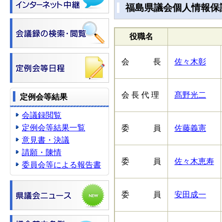
福島県議会個人情報保護
役職名
会 長
佐々木彰
会 長 代 理
髙野光二
定例会等結果
会議録閲覧
定例会等結果一覧
委 員
佐藤義憲
意見書・決議
請願・陳情
委 員
佐々木恵寿
委員会等による報告書
委 員
安田成一