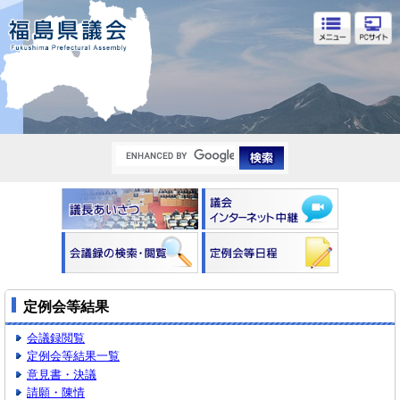
福島県議会
定例会等結果
会議録閲覧
定例会等結果一覧
意見書・決議
請願・陳情