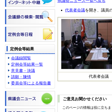
県議会ニュース一覧へ戻る
代表者会議
を開き、議員
定例会等結果
会議録閲覧
定例会等結果一覧
意見書・決議
代表者会議
請願・陳情
委員会等による報告書
ご意見お聞かせください
このページの情報は役に立ちま