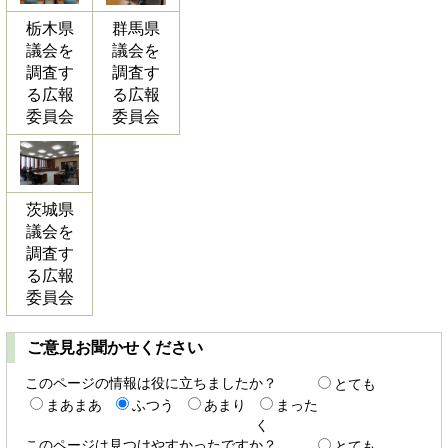
栃木県
群馬県
議会を
議会を
調査す
調査す
る広報
る広報
委員会
委員会
茨城県
議会を
調査す
る広報
委員会
ご意見お聞かせください
このページの情報は役に立ちましたか？
とても
まあまあ
ふつう
あまり
まった
く
このページは見つけやすかったですか？
とても