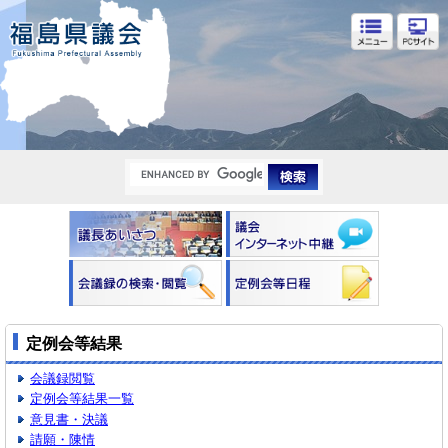
福島県議会
定例会等結果
会議録閲覧
定例会等結果一覧
意見書・決議
請願・陳情