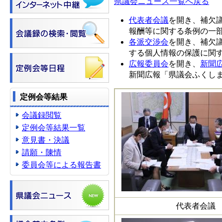
県議会ニュース一覧へ戻る
代表者会議
を開き、補欠
報酬等に関する条例の一
各派交渉会
を開き、補欠
する個人情報の保護に関
広報委員会
を開き、
新聞
新聞広報「県議会ふくしま
定例会等結果
会議録閲覧
定例会等結果一覧
意見書・決議
請願・陳情
委員会等による報告書
代表者会議