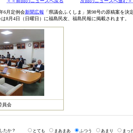
＜＜前回のニュースへ戻る
次回のニュースへ進む
年6月定例会
新聞広報
「県議会ふくしま」第98号の原稿案を決
号は8月4日（日曜日）に福島民友、福島民報に掲載されます。
委員会
したか？
とても
まあまあ
ふつう
あまり
まっ