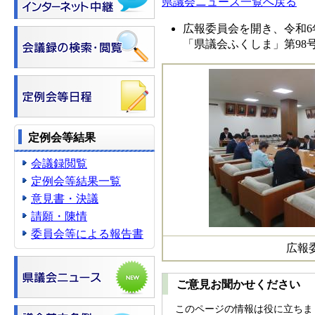
県議会ニュース一覧へ戻る
広報委員会を開き、令和6
「県議会ふくしま」第98
定例会等結果
会議録閲覧
定例会等結果一覧
意見書・決議
請願・陳情
委員会等による報告書
広報
ご意見お聞かせください
このページの情報は役に立ちま