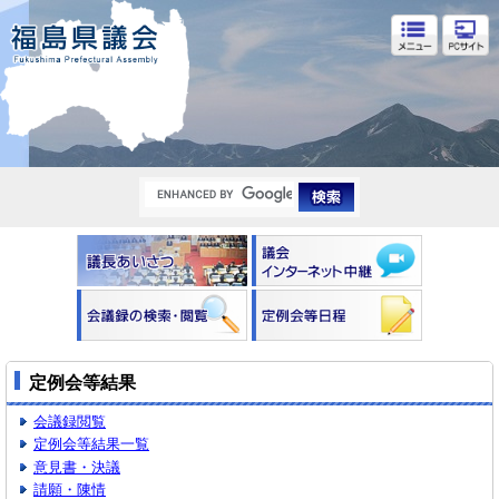
福島県議会
定例会等結果
会議録閲覧
定例会等結果一覧
意見書・決議
請願・陳情