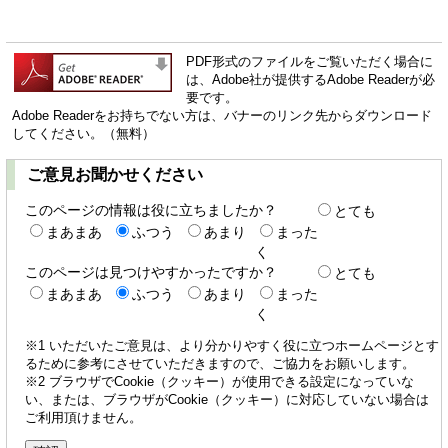
PDF形式のファイルをご覧いただく場合に
は、Adobe社が提供するAdobe Readerが必
要です。
Adobe Readerをお持ちでない方は、バナーのリンク先からダウンロード
してください。（無料）
ご意見お聞かせください
このページの情報は役に立ちましたか？
とても
まあまあ
ふつう
あまり
まった
く
このページは見つけやすかったですか？
とても
まあまあ
ふつう
あまり
まった
く
※1 いただいたご意見は、より分かりやすく役に立つホームページとす
るために参考にさせていただきますので、ご協力をお願いします。
※2 ブラウザでCookie（クッキー）が使用できる設定になっていな
い、または、ブラウザがCookie（クッキー）に対応していない場合は
ご利用頂けません。