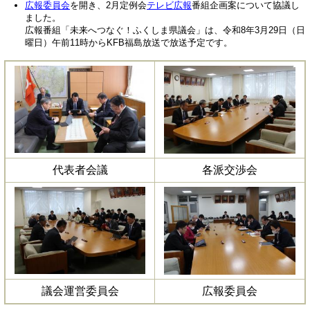
広報委員会
を開き、2月定例会
テレビ広報
番組企画案について協議し
ました。
広報番組「未来へつなぐ！ふくしま県議会」は、令和8年3月29日（日
曜日）午前11時からKFB福島放送で放送予定です。
代表者会議
各派交渉会
議会運営委員会
広報委員会