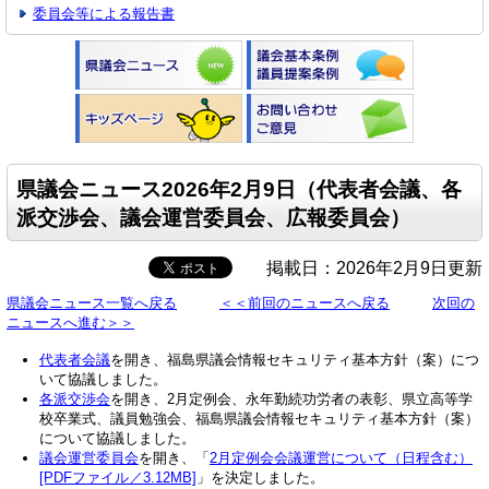
委員会等による報告書
県議会ニュース2026年2月9日（代表者会議、各
派交渉会、議会運営委員会、広報委員会）
掲載日：2026年2月9日更新
県議会ニュース一覧へ戻る
＜＜前回のニュースへ戻る
次回の
ニュースへ進む＞＞
代表者会議
を開き、福島県議会情報セキュリティ基本方針（案）につ
いて協議しました。
各派交渉会
を開き、2月定例会、永年勤続功労者の表彰、県立高等学
校卒業式、議員勉強会、福島県議会情報セキュリティ基本方針（案）
について協議しました。
議会運営委員会
を開き、「
2月定例会会議運営について（日程含む）
[PDFファイル／3.12MB]
」を決定しました。