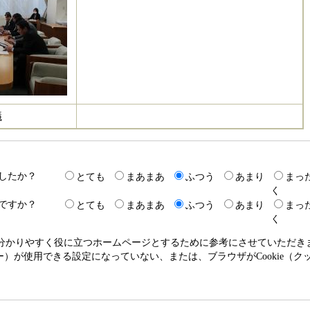
議
したか？
とても
まあまあ
ふつう
あまり
まっ
く
ですか？
とても
まあまあ
ふつう
あまり
まっ
く
り分かりやすく役に立つホームページとするために参考にさせていただ
クッキー）が使用できる設定になっていない、または、ブラウザがCookie