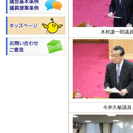
木村謙一郎議
今井久敏議員