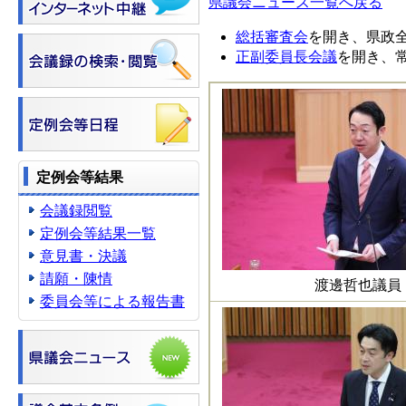
県議会ニュース一覧へ戻る
総括審査会
を開き、県政
正副委員長会議
を開き、
定例会等結果
会議録閲覧
定例会等結果一覧
意見書・決議
請願・陳情
渡邊哲也議員
委員会等による報告書