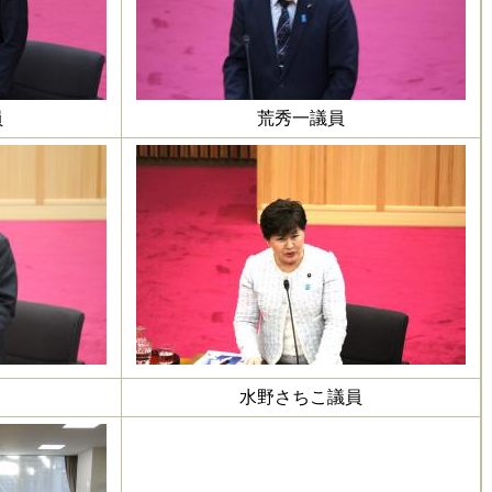
員
荒秀一議員
水野さちこ議員