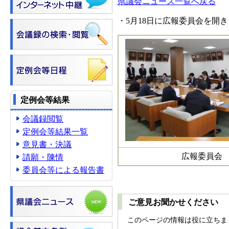
県議会ニュース一覧へ戻る
・5月18日に広報委員会を開
定例会等結果
会議録閲覧
定例会等結果一覧
意見書・決議
広報委員会
請願・陳情
委員会等による報告書
ご意見お聞かせください
このページの情報は役に立ちま