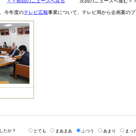
＜＜前回のニュースへ戻る
次回のニュースへ進
き、今年度の
テレビ広報
事業について、テレビ局から企画案のプ
したか？
とても
まあまあ
ふつう
あまり
まっ