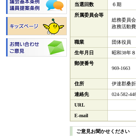
当選回数
６期
所属委員会等
総務委員会
政務活動費
職業
団体役員
生年月日
昭和38年８
郵便番号
969-1663
住所
伊達郡桑折
連絡先
024-582-44
URL
E-mail
ご意見お聞かせください