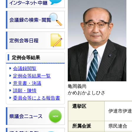
定例会等結果
会議録閲覧
定例会等結果一覧
意見書・決議
亀岡義尚
請願・陳情
かめおかよしひさ
委員会等による報告書
選挙区
伊達市伊達
所属会派
県民連合