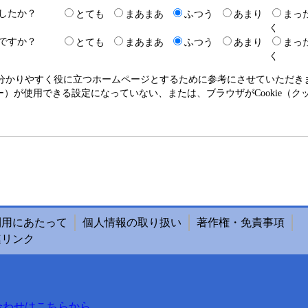
したか？
とても
まあまあ
ふつう
あまり
まっ
く
ですか？
とても
まあまあ
ふつう
あまり
まっ
く
り分かりやすく役に立つホームページとするために参考にさせていただ
クッキー）が使用できる設定になっていない、または、ブラウザがCookie
利用にあたって
個人情報の取り扱い
著作権・免責事項
連リンク
合わせはこちらから