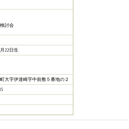
検討会
月22日生
町大字伊達崎字中前敷５番地の２
85