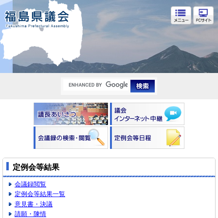
福島県議会
定例会等結果
会議録閲覧
定例会等結果一覧
意見書・決議
請願・陳情