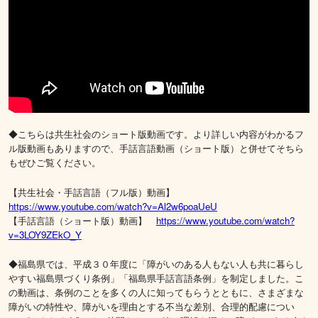
◆こちらは共生社会のショート版動画です。より詳しい内容がわかるフ
ル版動画もありますので、手話言語動画（ショート版）と併せてそちら
もぜひご覧ください。
【共生社会・手話言語（フル版）動画】
https://www.youtube.com/watch?v=Al2w6poaUeU
【手話言語（ショート版）動画】
https://www.youtube.com/watch?
v=3LOY9ZEkO_Y
◆福島県では、平成３０年度に「障がいのある人もない人も共に暮らし
やすい福島県づくり条例」「福島県手話言語条例」を制定しました。こ
の動画は、条例のことを多くの人に知ってもらうとともに、さまざまな
障がいの特性や、障がいを理由とする不当な差別、合理的配慮につい