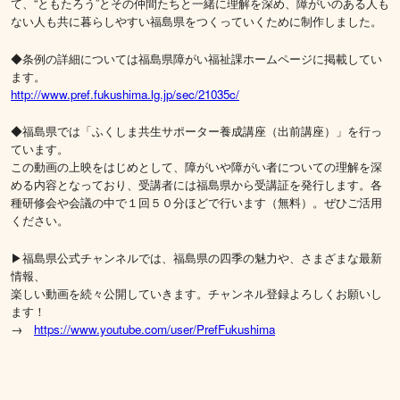
て、“ともたろう”とその仲間たちと一緒に理解を深め、障がいのある人も
ない人も共に暮らしやすい福島県をつくっていくために制作しました。
◆条例の詳細については福島県障がい福祉課ホームページに掲載してい
ます。
http://www.pref.fukushima.lg.jp/sec/21035c/
◆福島県では「ふくしま共生サポーター養成講座（出前講座）」を行っ
ています。
この動画の上映をはじめとして、障がいや障がい者についての理解を深
める内容となっており、受講者には福島県から受講証を発行します。各
種研修会や会議の中で１回５０分ほどで行います（無料）。ぜひご活用
ください。
▶︎福島県公式チャンネルでは、福島県の四季の魅力や、さまざまな最新
情報、
楽しい動画を続々公開していきます。チャンネル登録よろしくお願いし
ます！
→
https://www.youtube.com/user/PrefFukushima