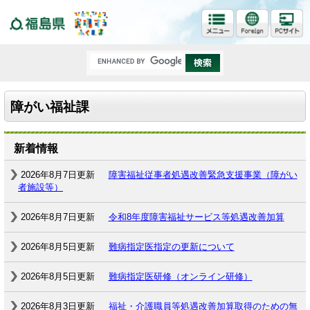
福島県
障がい福祉課
新着情報
2026年8月7日更新
障害福祉従事者処遇改善緊急支援事業（障がい
者施設等）
2026年8月7日更新
令和8年度障害福祉サービス等処遇改善加算
2026年8月5日更新
難病指定医指定の更新について
2026年8月5日更新
難病指定医研修（オンライン研修）
2026年8月3日更新
福祉・介護職員等処遇改善加算取得のための無