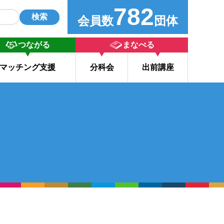
782
検索
会員数
団体
つながる
まなべる
マッチング支援
分科会
出前講座