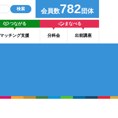
782
検索
会員数
団体
つながる
まなべる
マッチング支援
分科会
出前講座