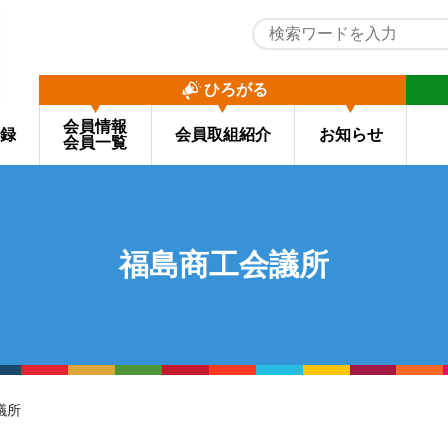
ひろがる
会員情報
録
会員取組紹介
お知らせ
会員一覧
福島商工会議所
議所