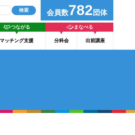
782
検索
会員数
団体
つながる
まなべる
マッチング支援
分科会
出前講座