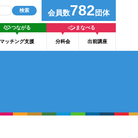
782
検索
会員数
団体
つながる
まなべる
マッチング支援
分科会
出前講座