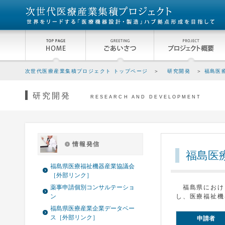
次世代医療産業集積プロジェクト トップページ
＞
研究開発
＞
福島医
研究開発
RESEARCH AND DEVELOPMENT
情報発信
福島医
福島県医療福祉機器産業協議会
［外部リンク］
薬事申請個別コンサルテーショ
福島県におけ
ン
し、医療福祉機
福島県医療産業企業データベー
ス［外部リンク］
申請者