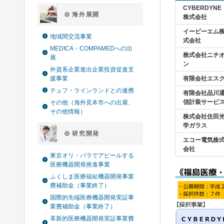
CYBERDYNE
海外展開
株式会社
イービーエム
地域間交流事業
式会社
MEDICA・COMPAMEDへの出
株式会社ニチ
展
ン
外資系企業進出企業投資促進支
援事業
有限会社エス
テュフ・ラインランドとの連携
有限会社品川
信計装サービ
その他（海外見本市への出展、
その他情報）
株式会社住田
学ガラス
研究開発
エコー電気株
会社
東京オリ・パラでアピールする
医療機器開発推進事業
ふくしま医療福祉機器開発事業
費補助金（事業終了）
国際的先端医療機器開発実証事
業費補助金（事業終了）
革新的医療機器開発実証事業費